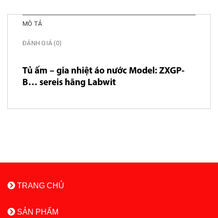
MÔ TẢ
ĐÁNH GIÁ (0)
Tủ ấm – gia nhiệt áo nước Model: ZXGP-
B… sereis hãng Labwit
TRANG CHỦ
SẢN PHẨM