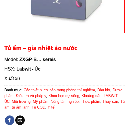
Tủ ấm – gia nhiệt áo nước
Model:
ZXGP-B… sereis
HSX:
Labwit - Úc
Xuất xứ:
Danh mục:
Các thiết bị cơ bản trong phòng thí nghiệm
,
Dầu khí
,
Dược
phẩm
,
Điều tra và pháp y
,
Khoa học sự sống
,
Khoáng sản
,
LABWIT -
ÚC
,
Môi trường
,
Mỹ phẩm
,
Nông lâm nghiệp
,
Thực phẩm
,
Thủy sản
,
Tủ
ấm, tủ ấm lạnh, Tủ COD
,
Y tế