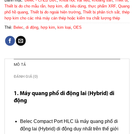
Danh mục:
Belec - CHLB Đức
,
Khoa học vật liệu
,
Khoáng sản
,
Thiết bị
,
Thiết bị đo cho mẫu rắn, hợp kim, đồ tiêu dùng, thực phẩm XRF, Quang
phổ hồ quang
,
Thiết bị đo ngoài hiện trường
,
Thiết bị phân tích sắt, thép
hợp kim cho các nhà máy cán thép hoặc kiểm tra chất lượng thép
Thẻ:
Belec
,
di động
,
hợp kim
,
kim loại
,
OES
MÔ TẢ
ĐÁNH GIÁ (0)
1. Máy quang phổ di động lai (Hybrid) di
động
Belec Compact Port HLC là máy quang phổ di
động lai (Hybrid) di động duy nhất trên thế giới