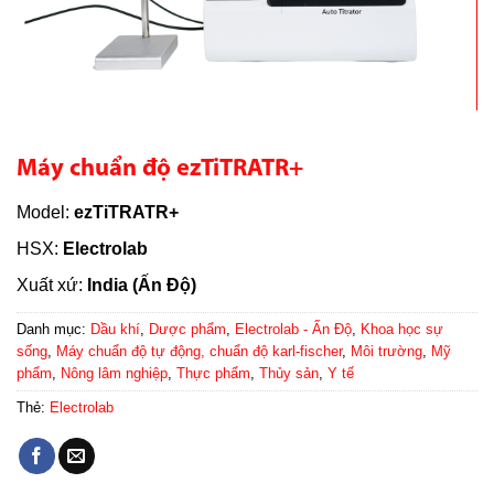
Máy chuẩn độ ezTiTRATR+
Model:
ezTiTRATR+
HSX:
Electrolab
Xuất xứ:
India (Ấn Độ)
Danh mục:
Dầu khí
,
Dược phẩm
,
Electrolab - Ấn Độ
,
Khoa học sự
sống
,
Máy chuẩn độ tự động, chuẩn độ karl-fischer
,
Môi trường
,
Mỹ
phẩm
,
Nông lâm nghiệp
,
Thực phẩm
,
Thủy sản
,
Y tế
Thẻ:
Electrolab