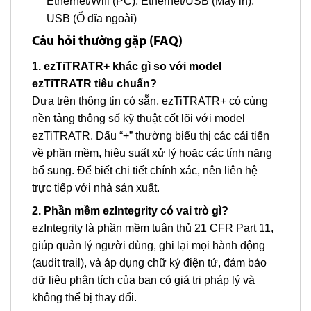
Ethernet/Wifi (PC), Ethernet/USB (Máy in),
USB (Ổ đĩa ngoài)
Câu hỏi thường gặp (FAQ)
1. ezTiTRATR+ khác gì so với model
ezTiTRATR tiêu chuẩn?
Dựa trên thông tin có sẵn, ezTiTRATR+ có cùng
nền tảng thông số kỹ thuật cốt lõi với model
ezTiTRATR. Dấu “+” thường biểu thị các cải tiến
về phần mềm, hiệu suất xử lý hoặc các tính năng
bổ sung. Để biết chi tiết chính xác, nên liên hệ
trực tiếp với nhà sản xuất.
2. Phần mềm ezIntegrity có vai trò gì?
ezIntegrity là phần mềm tuân thủ 21 CFR Part 11,
giúp quản lý người dùng, ghi lại mọi hành động
(audit trail), và áp dụng chữ ký điện tử, đảm bảo
dữ liệu phân tích của bạn có giá trị pháp lý và
không thể bị thay đổi.