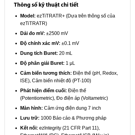
Thông số kỹ thuật chi tiết
Model:
ezTiTRATR+ (Dựa trên thông số của
ezTiTRATR)
Dải đo mV:
±2500 mV
Độ chính xác mV:
±0.1 mV
Dung tích Buret:
20 mL
Độ phân giải Buret:
1 μL
Cảm biến tương thích:
Điện thế (pH, Redox,
ISE), Cảm biến nhiệt độ (PT-100)
Phát hiện điểm cuối:
Điện thế
(Potentiometric), Đo điện áp (Voltametric)
Màn hình:
Cảm ứng điện dung 7 inch
Lưu trữ:
1000 Báo cáo & Phương pháp
Kết nối:
ezIntegrity (21 CFR Part 11),