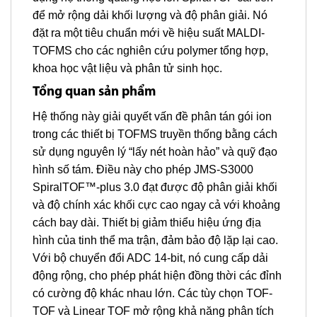
để mở rộng dải khối lượng và độ phân giải. Nó
đặt ra một tiêu chuẩn mới về hiệu suất MALDI-
TOFMS cho các nghiên cứu polymer tổng hợp,
khoa học vật liệu và phân tử sinh học.
Tổng quan sản phẩm
Hệ thống này giải quyết vấn đề phân tán gói ion
trong các thiết bị TOFMS truyền thống bằng cách
sử dụng nguyên lý “lấy nét hoàn hảo” và quỹ đạo
hình số tám. Điều này cho phép JMS-S3000
SpiralTOF™-plus 3.0 đạt được độ phân giải khối
và độ chính xác khối cực cao ngay cả với khoảng
cách bay dài. Thiết bị giảm thiểu hiệu ứng địa
hình của tinh thể ma trận, đảm bảo độ lặp lại cao.
Với bộ chuyển đổi ADC 14-bit, nó cung cấp dải
động rộng, cho phép phát hiện đồng thời các đỉnh
có cường độ khác nhau lớn. Các tùy chọn TOF-
TOF và Linear TOF mở rộng khả năng phân tích