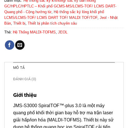
Danh mục:
Hệ thống sắc ký khí/lỏng/ sắc ký bản mỏng
GC/HPLC/HPTLC – Khối phổ GCMS-MS/LCMS-TOF/ LCMS DART-
Quang phổ - Cộng hưởng từ
,
Hệ thống sắc ký lỏng khối phổ
LCMS/LCMS-TOF/ LCMS DART TOF/ MALDI TOF/TOF
,
Jeol - Nhật
Bản
,
Thiết bị
,
Thiết bị phân tích chuyên sâu
Thẻ:
Hệ Thống MALDI-TOFMS
,
JEOL
MÔ TẢ
ĐÁNH GIÁ (0)
Giới thiệu
JMS-S3000 SpiralTOF™-plus 3.0 là một máy
quang phổ khối thời gian bay hỗ trợ ma trận laser
giải hấp/ion hóa (MALDI-TOFMS). Thiết bị này sử
dụng hệ thống quang học ion SpiralTOF cải tiến