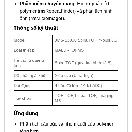
Phần mềm chuyên dụng:
Hỗ trợ phân tích
polymer (msRepeatFinder) và phân tích hình
ảnh (msMicroImager).
Thông số kỹ thuật
Model
JMS-S3000 SpiralTOF™-plus 3.0
Loại thiết bị
MALDI-TOFMS
Hệ thống quang
SpiralTOF (quỹ đạo hình số 8)
học
Độ phân giải khối
Siêu cao (Ultra-high)
Dải động
4 bậc độ lớn (14-bit ADC)
TOF-TOF, Linear TOF, Imaging
Tùy chọn
MS
Ứng dụng
Phân tích cấu trúc và nhóm cuối của polymer
tổng hợp.