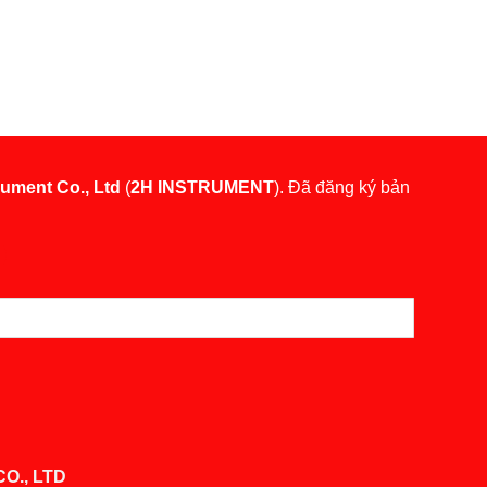
rument Co., Ltd
(
2H INSTRUMENT
). Đã đăng ký bản
O., LTD