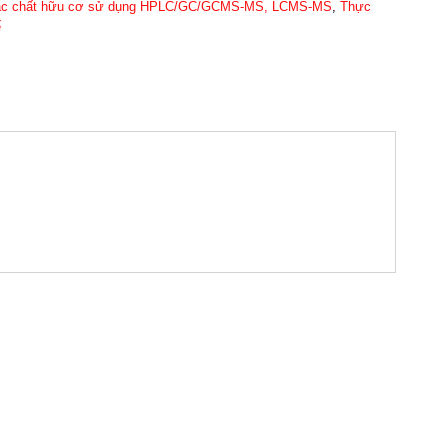
các chất hữu cơ sử dụng HPLC/GC/GCMS-MS, LCMS-MS
,
Thực
ế