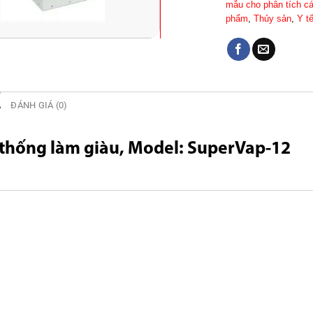
mẫu cho phân tích 
phẩm
,
Thủy sản
,
Y t
Ả
ĐÁNH GIÁ (0)
thống làm giàu, Model: SuperVap-12