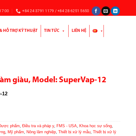
 17:00
+84 24 3791 1179 / +84 28 6251 5650
 & HỖ TRỢ KỸ THUẬT
TIN TỨC
LIÊN HỆ
làm giàu, Model: SuperVap-12
-12
Dược phẩm
,
Điều tra và pháp y
,
FMS - USA
,
Khoa học sự sống
,
ờng
,
Mỹ phẩm
,
Nông lâm nghiệp
,
Thiết bị xử lý mẫu
,
Thiết bị xử lý