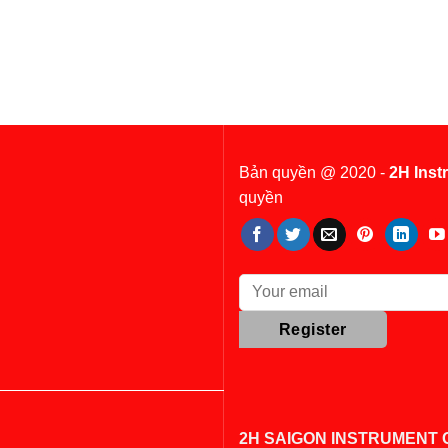
Bản quyền @ 2020 -
2H Inst
quyền
2H SAIGON INSTRUMENT C