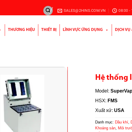
SALES@2HINS.COM.VN
08:00 -
THƯƠNG HIỆU
THIẾT BỊ
LĨNH VỰC ỨNG DỤNG
DỊCH VỤ
Hệ thống 
Model:
SuperVap
HSX:
FMS
Xuất xứ:
USA
Danh mục:
Dầu khí
,
Khoáng sản
,
Môi trư