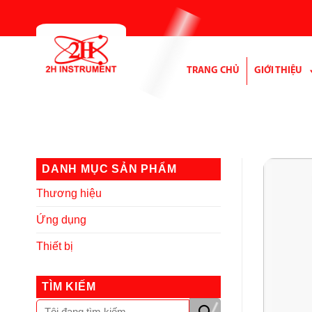
Bỏ
qua
nội
dung
TRANG CHỦ
GIỚI THIỆU
DANH MỤC SẢN PHẨM
Thương hiệu
Ứng dụng
Thiết bị
TÌM KIẾM