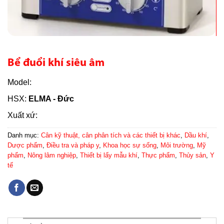
Bể đuổi khí siêu âm
Model:
HSX:
ELMA - Đức
Xuất xứ:
Danh mục:
Cân kỹ thuật, cân phân tích và các thiết bị khác
,
Dầu khí
,
Dược phẩm
,
Điều tra và pháp y
,
Khoa học sự sống
,
Môi trường
,
Mỹ
phẩm
,
Nông lâm nghiệp
,
Thiết bị lấy mẫu khí
,
Thực phẩm
,
Thủy sản
,
Y
tế