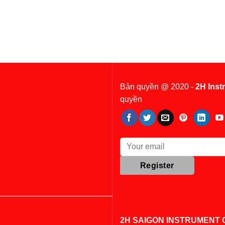
Bản quyền @ 2020 -
2H Inst
quyền
2H SAIGON INSTRUMENT C