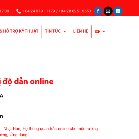
 17:00
+84 24 3791 1179 / +84 28 6251 5650
 & HỖ TRỢ KỸ THUẬT
TIN TỨC
LIÊN HỆ
ị độ dẫn online
5A
ản
- Nhật Bản
,
Hệ thống quan trắc online cho môi trường
ường
,
Ứng dụng