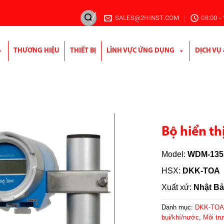
SALES@2HINST.COM
08:00 -
THƯƠNG HIỆU
THIẾT BỊ
LĨNH VỰC ỨNG DỤNG
DỊCH VỤ
Bộ hiển th
Model:
WDM-13
HSX:
DKK-TOA
Xuất xứ:
Nhật B
Danh mục:
DKK-TOA 
bụi/khí/nước
,
Môi tr