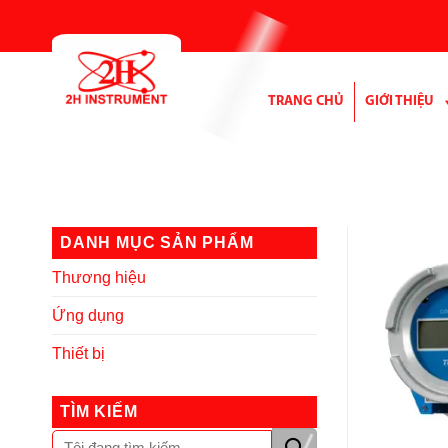
Bỏ
qua
nội
dung
TRANG CHỦ
GIỚI THIỆU
DANH MỤC SẢN PHẨM
Thương hiệu
Ứng dụng
Thiết bị
TÌM KIẾM