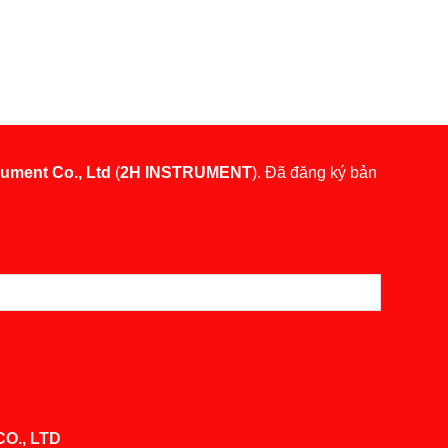
rument Co., Ltd
(
2H INSTRUMENT
). Đã đăng ký bản
O., LTD