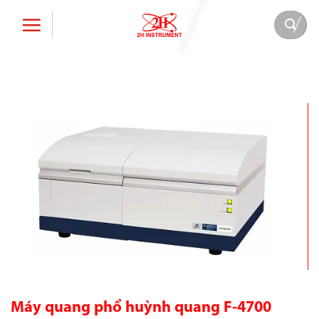
Bỏ
qua
nội
dung
Máy quang phổ huỳnh quang F-4700