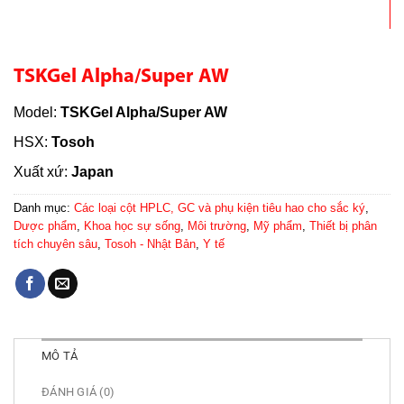
TSKGel Alpha/Super AW
Model:
TSKGel Alpha/Super AW
HSX:
Tosoh
Xuất xứ:
Japan
Danh mục:
Các loại cột HPLC, GC và phụ kiện tiêu hao cho sắc ký
,
Dược phẩm
,
Khoa học sự sống
,
Môi trường
,
Mỹ phẩm
,
Thiết bị phân
tích chuyên sâu
,
Tosoh - Nhật Bản
,
Y tế
MÔ TẢ
ĐÁNH GIÁ (0)