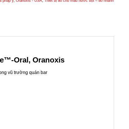
và pháp y
,
Oranoxis - USA
,
Thiết bị đo cho mẫu nước bọt – đo nhanh
e™-Oral, Oranoxis
rong vũ trường quán bar