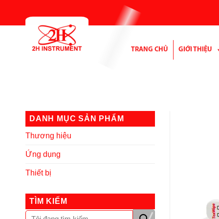
Bỏ
qua
nội
dung
TRANG CHỦ
GIỚI THIỆU
DANH MỤC SẢN PHẨM
Thương hiệu
Ứng dụng
Thiết bị
TÌM KIẾM