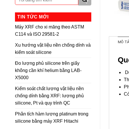
TIN TỨC MỚI
Máy XRF cho xi măng theo ASTM
C114 và ISO 29581-2
MÔ T
Xu hướng vật liệu nền chống dính và
kiểm soát silicone
Qu
Đo lượng phủ silicone trên giấy
không cần khí helium bằng LAB-
D
X5000
Th
Ph
Kiểm soát chất lượng vật liệu nền
Có
chống dính bằng XRF: lượng phủ
silicone, Pt và quy trình QC
Phân tích hàm lượng platinum trong
silicone bằng máy XRF Hitachi