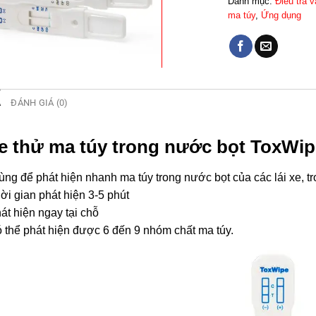
Danh mục:
Điều tra 
ma túy
,
Ứng dụng
Ả
ĐÁNH GIÁ (0)
e thử ma túy trong nước bọt ToxWip
ùng để phát hiện nhanh ma túy trong nước bọt của các lái xe, t
ời gian phát hiện 3-5 phút
át hiện ngay tại chỗ
 thể phát hiện được 6 đến 9 nhóm chất ma túy.