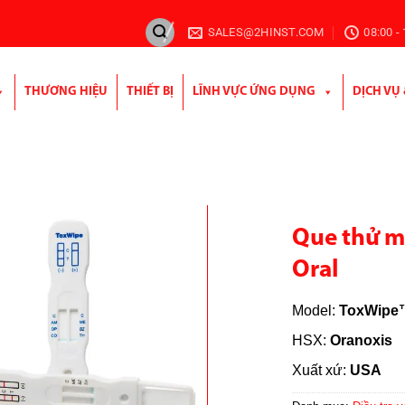
SALES@2HINST.COM
08:00 -
THƯƠNG HIỆU
THIẾT BỊ
LĨNH VỰC ỨNG DỤNG
DỊCH VỤ
Que thử m
Oral
Model:
ToxWipe™
HSX:
Oranoxis
Xuất xứ:
USA