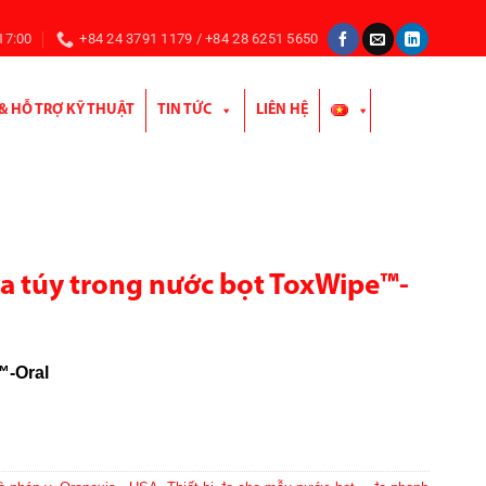
 17:00
+84 24 3791 1179 / +84 28 6251 5650
 & HỖ TRỢ KỸ THUẬT
TIN TỨC
LIÊN HỆ
a túy trong nước bọt ToxWipe™-
-Oral