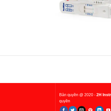
Bản quyền @ 2020 -
2H Inst
quyền