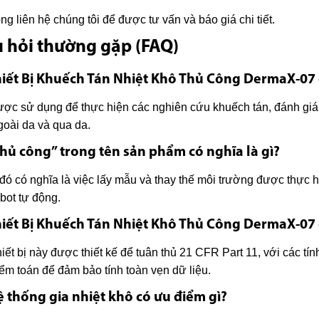
òng liên hệ chúng tôi để được tư vấn và báo giá chi tiết.
 hỏi thường gặp (FAQ)
hiết Bị Khuếch Tán Nhiệt Khô Thủ Công DermaX-07
ợc sử dụng để thực hiện các nghiên cứu khuếch tán, đánh giá 
goài da và qua da.
Thủ công” trong tên sản phẩm có nghĩa là gì?
đó có nghĩa là việc lấy mẫu và thay thế môi trường được thực 
obot tự động.
hiết Bị Khuếch Tán Nhiệt Khô Thủ Công DermaX-07 
hiết bị này được thiết kế để tuân thủ 21 CFR Part 11, với các t
iểm toán để đảm bảo tính toàn vẹn dữ liệu.
ệ thống gia nhiệt khô có ưu điểm gì?