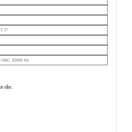
T 7″
0 VAC, 50/60 Hz
n rắn.