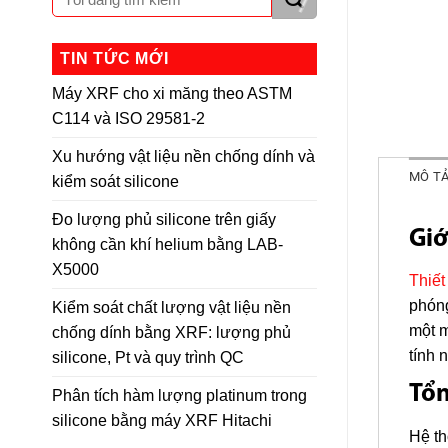
TIN TỨC MỚI
Máy XRF cho xi măng theo ASTM
C114 và ISO 29581-2
Xu hướng vật liệu nền chống dính và
MÔ T
kiểm soát silicone
Đo lượng phủ silicone trên giấy
Giớ
không cần khí helium bằng LAB-
X5000
Thiế
phóng
Kiểm soát chất lượng vật liệu nền
một m
chống dính bằng XRF: lượng phủ
tính 
silicone, Pt và quy trình QC
Tổ
Phân tích hàm lượng platinum trong
silicone bằng máy XRF Hitachi
Hệ th