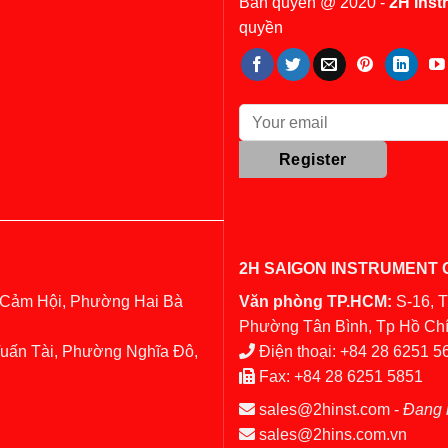
Bản quyền @ 2020 -
2H Inst
quyền
2H SAIGON INSTRUMENT C
 Cảm Hội, Phường Hai Bà
Văn phòng TP.HCM:
S-16, 
Phường Tân Bình, Tp Hồ Chí
Tuấn Tài, Phường Nghĩa Đô,
Điện thoại:
+84 28 6251 5
Fax:
+84 28 6251 5851
sales@2hinst.com
-
Đang 
sales@2hins.com.vn