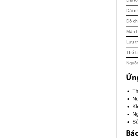
Dải nh
Độ ch
Màn h
Lưu tr
Thể tí
Nguồn
Ứn
Th
Ng
Ki
Ng
Sử
Báo