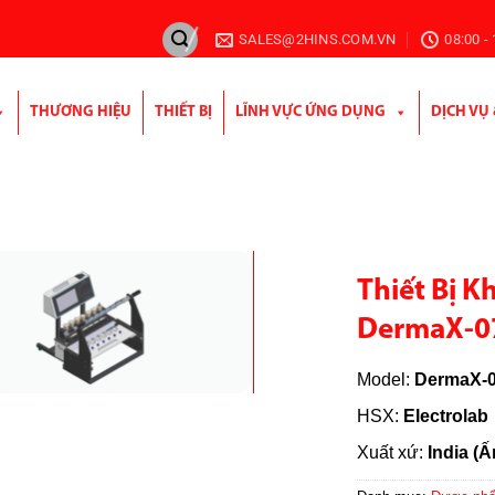
SALES@2HINS.COM.VN
08:00 -
THƯƠNG HIỆU
THIẾT BỊ
LĨNH VỰC ỨNG DỤNG
DỊCH VỤ
Thiết Bị 
DermaX-0
Model:
DermaX-
HSX:
Electrolab
Xuất xứ:
India (