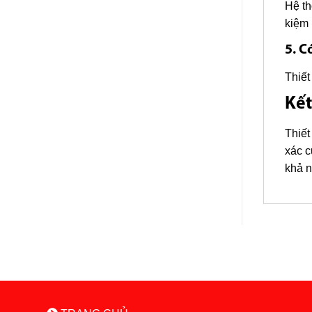
Hệ th
kiệm
5. C
Thiết
Kết
Thiết
xác c
khả n