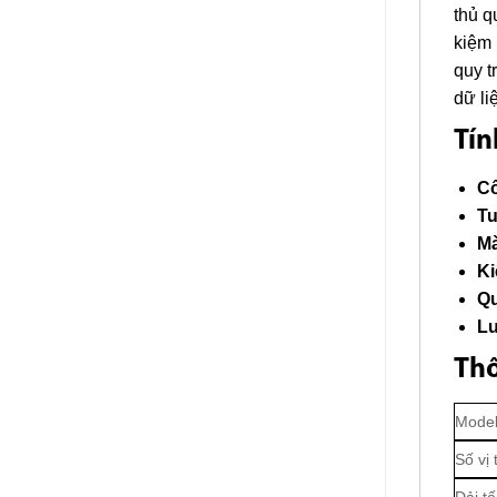
thủ q
kiệm 
quy t
dữ li
Tín
Cô
Tu
Mà
Ki
Qu
Lư
Thô
Mode
Số vị t
Dải t