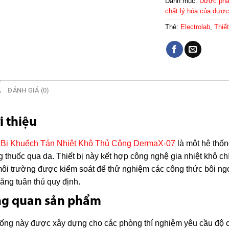
Danh mục:
Dược ph
chất lý hóa của dượ
Thẻ:
Electrolab
,
Thiế
Ả
ĐÁNH GIÁ (0)
i thiệu
t Bị Khuếch Tán Nhiệt Khô Thủ Công DermaX-07
là một hệ thống
 thuốc qua da. Thiết bị này kết hợp công nghệ gia nhiệt khô ch
ôi trường được kiểm soát để thử nghiệm các công thức bôi n
năng tuân thủ quy định.
ng quan sản phẩm
ống này được xây dựng cho các phòng thí nghiệm yêu cầu độ ch