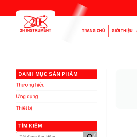
Bỏ
qua
nội
dung
TRANG CHỦ
GIỚI THIỆU
DANH MỤC SẢN PHẨM
Thương hiệu
Ứng dụng
Thiết bị
TÌM KIẾM