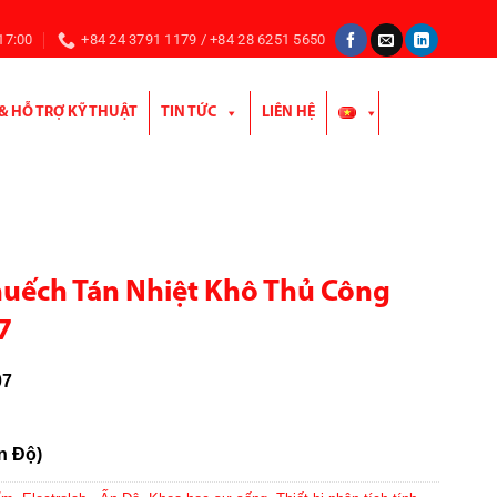
 17:00
+84 24 3791 1179 / +84 28 6251 5650
 & HỖ TRỢ KỸ THUẬT
TIN TỨC
LIÊN HỆ
Khuếch Tán Nhiệt Khô Thủ Công
7
07
Ấn Độ)