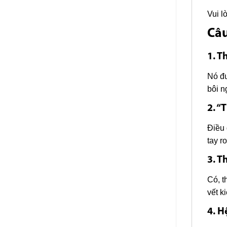
Vui l
Câu
1. T
Nó đư
bôi n
2. “
Điều 
tay r
3. T
Có, t
vết k
4. H