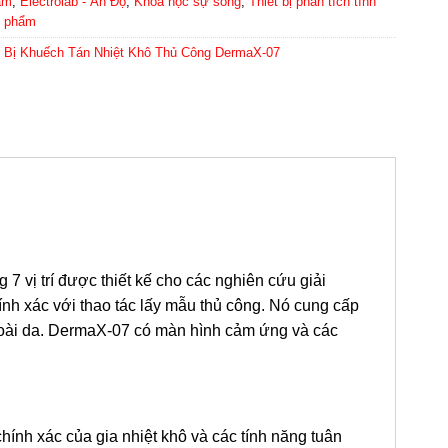
ẩm
,
Electrolab - Ấn Độ
,
Khoa học sự sống
,
Thiết bị phân tích tính
c phẩm
t Bị Khuếch Tán Nhiệt Khô Thủ Công DermaX-07
 7 vị trí được thiết kế cho các nghiên cứu giải
ính xác với thao tác lấy mẫu thủ công. Nó cung cấp
goài da. DermaX-07 có màn hình cảm ứng và các
ính xác của gia nhiệt khô và các tính năng tuân