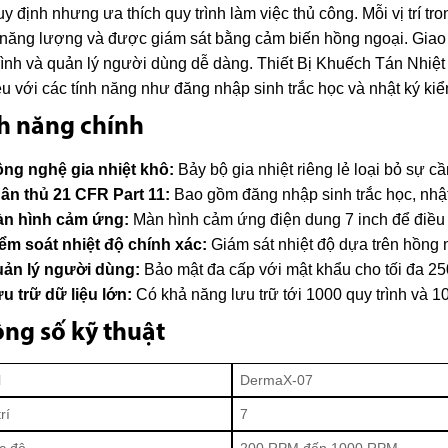
uy định nhưng ưa thích quy trình làm việc thủ công. Mỗi vị trí tron
năng lượng và được giám sát bằng cảm biến hồng ngoại. Giao 
rình và quản lý người dùng dễ dàng. Thiết Bị Khuếch Tán Nhi
ệu với các tính năng như đăng nhập sinh trắc học và nhật ký kiểm
h năng chính
ng nghệ gia nhiệt khô:
Bảy bộ gia nhiệt riêng lẻ loại bỏ sự cầ
ân thủ 21 CFR Part 11:
Bao gồm đăng nhập sinh trắc học, nhật 
n hình cảm ứng:
Màn hình cảm ứng điện dung 7 inch để điều 
ểm soát nhiệt độ chính xác:
Giám sát nhiệt độ dựa trên hồng n
ản lý người dùng:
Bảo mật đa cấp với mật khẩu cho tối đa 2
u trữ dữ liệu lớn:
Có khả năng lưu trữ tới 1000 quy trình và 1
ng số kỹ thuật
l
DermaX-07
rí
7
ốc độ
200 RPM đến 1000 RPM