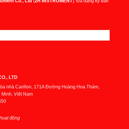
rument Co., Ltd
(
2H INSTRUMENT
). Đã đăng ký bản
O., LTD
Tòa nhà Carillon, 171A Đường Hoàng Hoa Thám,
 Minh, Việt Nam
650
hoạt động