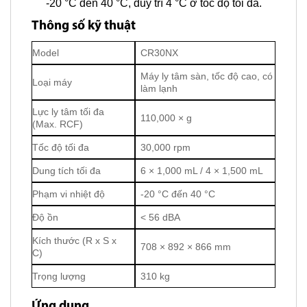
-20 °C đến 40 °C, duy trì 4 °C ở tốc độ tối đa.
Thông số kỹ thuật
Model
CR30NX
Máy ly tâm sàn, tốc độ cao, có
Loại máy
làm lạnh
Lực ly tâm tối đa
110,000 × g
(Max. RCF)
Tốc độ tối đa
30,000 rpm
Dung tích tối đa
6 × 1,000 mL / 4 × 1,500 mL
Phạm vi nhiệt độ
-20 °C đến 40 °C
Độ ồn
< 56 dBA
Kích thước (R x S x
708 × 892 × 866 mm
C)
Trọng lượng
310 kg
Ứng dụng