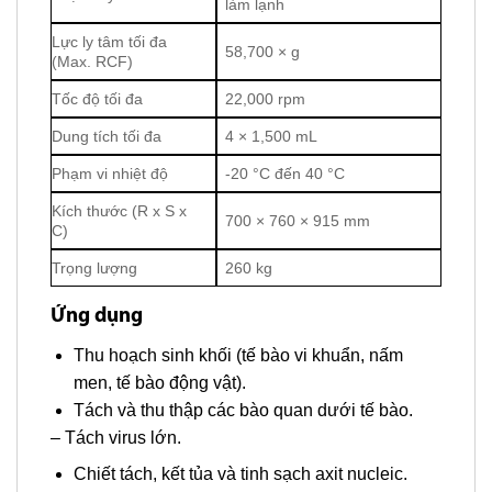
làm lạnh
Lực ly tâm tối đa
58,700 × g
(Max. RCF)
Tốc độ tối đa
22,000 rpm
Dung tích tối đa
4 × 1,500 mL
Phạm vi nhiệt độ
-20 °C đến 40 °C
Kích thước (R x S x
700 × 760 × 915 mm
C)
Trọng lượng
260 kg
Ứng dụng
Thu hoạch sinh khối (tế bào vi khuẩn, nấm
men, tế bào động vật).
Tách và thu thập các bào quan dưới tế bào.
– Tách virus lớn.
Chiết tách, kết tủa và tinh sạch axit nucleic.