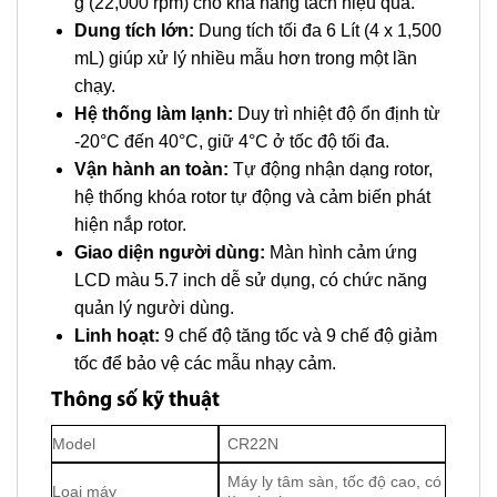
g (22,000 rpm) cho khả năng tách hiệu quả.
Dung tích lớn:
Dung tích tối đa 6 Lít (4 x 1,500
mL) giúp xử lý nhiều mẫu hơn trong một lần
chạy.
Hệ thống làm lạnh:
Duy trì nhiệt độ ổn định từ
-20°C đến 40°C, giữ 4°C ở tốc độ tối đa.
Vận hành an toàn:
Tự động nhận dạng rotor,
hệ thống khóa rotor tự động và cảm biến phát
hiện nắp rotor.
Giao diện người dùng:
Màn hình cảm ứng
LCD màu 5.7 inch dễ sử dụng, có chức năng
quản lý người dùng.
Linh hoạt:
9 chế độ tăng tốc và 9 chế độ giảm
tốc để bảo vệ các mẫu nhạy cảm.
Thông số kỹ thuật
Model
CR22N
Máy ly tâm sàn, tốc độ cao, có
Loại máy