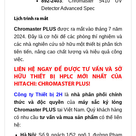
892-2403
: Chromaster 5410 UV
Detector Advanced Spec
Lịch trình ra mắt
Chromaster PLUS
được ra mắt vào tháng 7 năm
2024. Đây là cơ hội để các phòng thí nghiệm và
các nhà nghiên cứu sở hữu một thiết bị phân tích
tiên tiến, nâng cao chất lượng và hiệu quả công
việc.
LIÊN HỆ NGAY ĐỂ ĐƯỢC TƯ VẤN VÀ SỞ
HỮU THIẾT BỊ HPLC MỚI NHẤT CỦA
HITACHI: CHROMASTER PLUS!
Công ty Thiết bị 2H
là
nhà phân phối chính
thức và độc quyền
của
máy sắc ký lỏng
Chromaster PLUS
tại Việt Nam. Quý khách hàng
có nhu cầu
tư vấn và mua sản phẩm
có thể liên
hệ:
Hà Nội
: Số 9, ngách 1/52, ngõ 1, đường Phạm