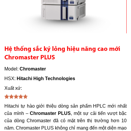
Hệ thống sắc ký lỏng hiệu năng cao mới
Chromaster PLUS
Model:
Chromaster
HSX:
Hitachi High Technologies
Xuất xứ:
4.67
3
trên
Hitachi tự hào giới thiệu dòng sản phẩm HPLC mới nhất
5 dựa trên
đánh giá
của mình –
Chromaster PLUS
, một sự cải tiến vượt bậc
của dòng Chromaster đã có mặt trên thị trường hơn 10
năm. Chromaster PLUS không chỉ mang đến một diện mạo