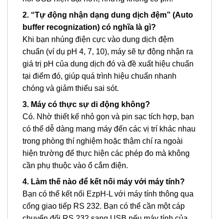
2. “Tự động nhận dạng dung dịch đệm” (Auto
buffer recognization) có nghĩa là gì?
Khi bạn nhúng điện cực vào dung dịch đệm
chuẩn (ví dụ pH 4, 7, 10), máy sẽ tự động nhận ra
giá trị pH của dung dịch đó và đề xuất hiệu chuẩn
tại điểm đó, giúp quá trình hiệu chuẩn nhanh
chóng và giảm thiểu sai sót.
3. Máy có thực sự di động không?
Có. Nhờ thiết kế nhỏ gọn và pin sạc tích hợp, bạn
có thể dễ dàng mang máy đến các vị trí khác nhau
trong phòng thí nghiệm hoặc thậm chí ra ngoài
hiện trường để thực hiện các phép đo mà không
cần phụ thuộc vào ổ cắm điện.
4. Làm thế nào để kết nối máy với máy tính?
Bạn có thể kết nối EzpH-L với máy tính thông qua
cổng giao tiếp RS 232. Bạn có thể cần một cáp
chuyển đổi RS 232 sang USB nếu máy tính của