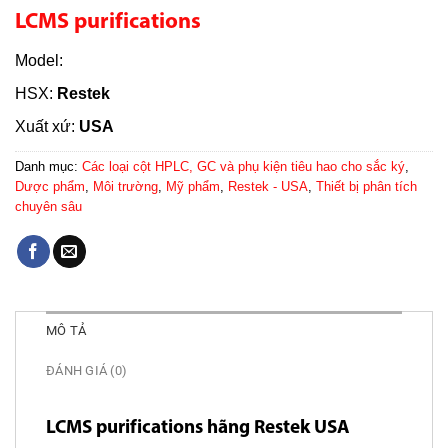
LCMS purifications
Model:
HSX:
Restek
Xuất xứ:
USA
Danh mục:
Các loại cột HPLC, GC và phụ kiện tiêu hao cho sắc ký
,
Dược phẩm
,
Môi trường
,
Mỹ phẩm
,
Restek - USA
,
Thiết bị phân tích
chuyên sâu
MÔ TẢ
ĐÁNH GIÁ (0)
LCMS purifications hãng Restek USA