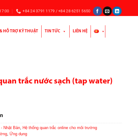
 17:00
+84 24 3791 1179 / +84 28 6251 5650
 & HỖ TRỢ KỸ THUẬT
TIN TỨC
LIÊN HỆ
uan trắc nước sạch (tap water)
ản
- Nhật Bản
,
Hệ thống quan trắc online cho môi trường
ường
,
Ứng dụng