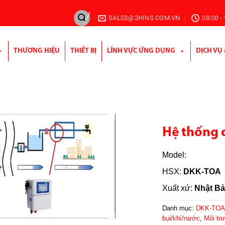
SALES@2HINS.COM.VN
08:00 -
THƯƠNG HIỆU
THIẾT BỊ
LĨNH VỰC ỨNG DỤNG
DỊCH VỤ
Hệ thống q
Model:
HSX:
DKK-TOA
Xuất xứ:
Nhật B
Danh mục:
DKK-TOA 
bụi/khí/nước
,
Môi tr