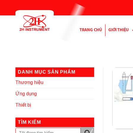
Bỏ
qua
nội
dung
TRANG CHỦ
GIỚI THIỆU
DANH MỤC SẢN PHẨM
Thương hiệu
Ứng dụng
Thiết bị
TÌM KIẾM