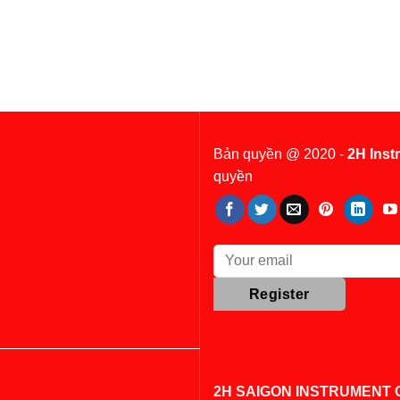
Bản quyền @ 2020 -
2H Inst
quyền
2H SAIGON INSTRUMENT C