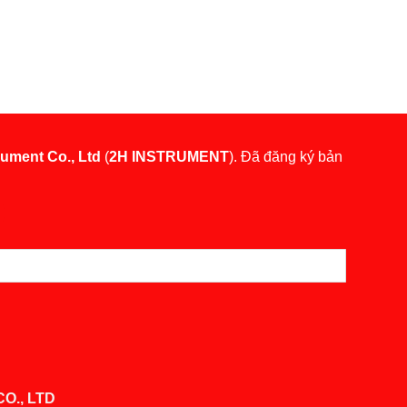
rument Co., Ltd
(
2H INSTRUMENT
). Đã đăng ký bản
O., LTD