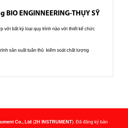
ãng BIO ENGINNEERING-THỤY SỸ
 với bất kỳ loại quy trình nào với thiết kế chức
 trình sản xuất tuân thủ kiểm soát chất lượng
rument Co., Ltd
(
2H INSTRUMENT
). Đã đăng ký bản