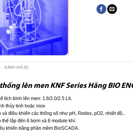
Ả
ĐÁNH GIÁ (0)
thống lên men KNF Series Hãng BIO E
ể tích bình lên men: 1.6/2.0/2.5 Lít.
nh thủy tinh hoặc inox
 và điều khiển các thống số như pH, Redox, pO2, nhiệt độ..
 thể lắp đến 6 bơm và 6 module khí.
ều khiển bằng phần mềm BioSCADA.