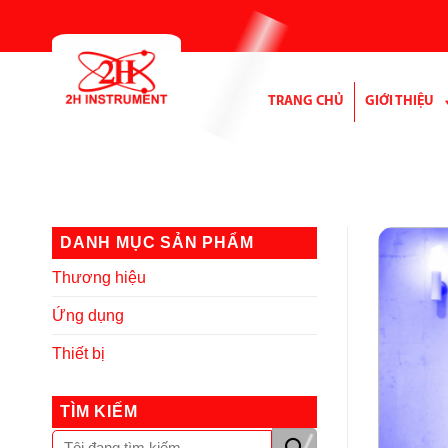
Bỏ
qua
nội
dung
TRANG CHỦ
GIỚI THIỆU
DANH MỤC SẢN PHẨM
Thương hiệu
Ứng dụng
Thiết bị
TÌM KIẾM