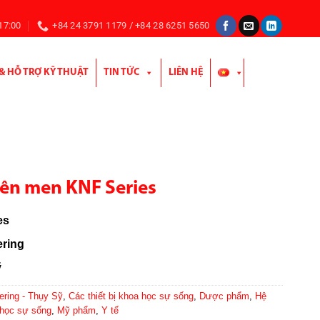
 17:00
+84 24 3791 1179 / +84 28 6251 5650
 & HỖ TRỢ KỸ THUẬT
TIN TỨC
LIÊN HỆ
lên men KNF Series
es
ering
ỹ
ering - Thụy Sỹ
,
Các thiết bị khoa học sự sống
,
Dược phẩm
,
Hệ
học sự sống
,
Mỹ phẩm
,
Y tế