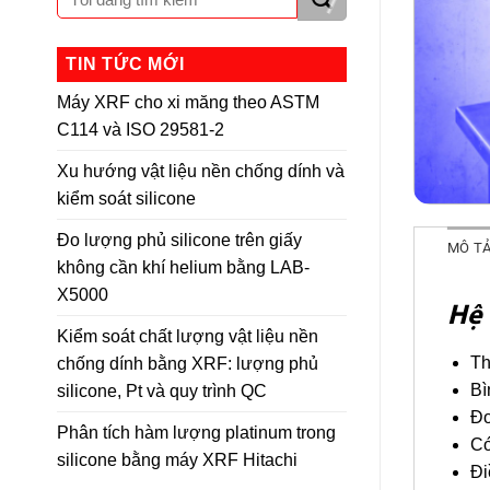
TIN TỨC MỚI
Máy XRF cho xi măng theo ASTM
C114 và ISO 29581-2
Xu hướng vật liệu nền chống dính và
kiểm soát silicone
Đo lượng phủ silicone trên giấy
MÔ T
không cần khí helium bằng LAB-
X5000
Hệ 
Kiểm soát chất lượng vật liệu nền
Th
chống dính bằng XRF: lượng phủ
Bì
silicone, Pt và quy trình QC
Đo
Phân tích hàm lượng platinum trong
Có
silicone bằng máy XRF Hitachi
Đi