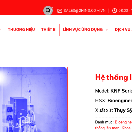
SALES@2HINS.COM.VN
08:00 -
THƯƠNG HIỆU
THIẾT BỊ
LĨNH VỰC ỨNG DỤNG
DỊCH VỤ
Hệ thống 
Model:
KNF Seri
HSX:
Bioengine
Xuất xứ:
Thụy S
Danh mục:
Bioengine
thống lên men
,
Khoa 