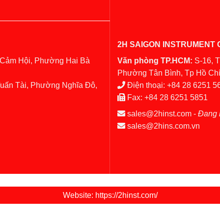
2H SAIGON INSTRUMENT C
 Cảm Hội, Phường Hai Bà
Văn phòng TP.HCM:
S-16, 
Phường Tân Bình, Tp Hồ Chí
Tuấn Tài, Phường Nghĩa Đô,
Điện thoại:
+84 28 6251 5
Fax:
+84 28 6251 5851
sales@2hinst.com
-
Đang 
sales@2hins.com.vn
Website: https://2hinst.com/