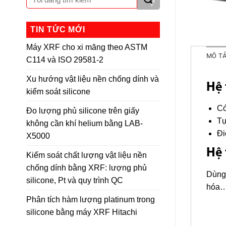
TIN TỨC MỚI
Máy XRF cho xi măng theo ASTM
MÔ T
C114 và ISO 29581-2
Xu hướng vật liệu nền chống dính và
Hệ 
kiểm soát silicone
Có
Đo lượng phủ silicone trên giấy
Tự
không cần khí helium bằng LAB-
Đi
X5000
Hệ 
Kiểm soát chất lượng vật liệu nền
chống dính bằng XRF: lượng phủ
Dùng 
silicone, Pt và quy trình QC
hóa… 
Phân tích hàm lượng platinum trong
silicone bằng máy XRF Hitachi