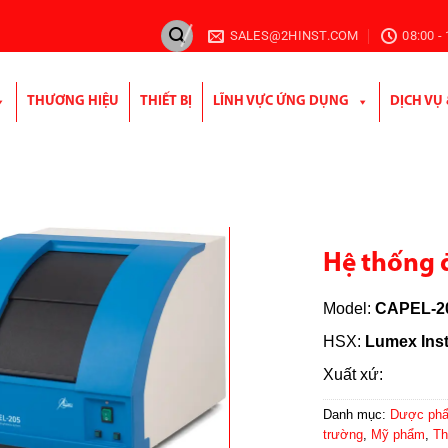
SALES@2HINST.COM
08:00 -
THƯƠNG HIỆU
THIẾT BỊ
LĨNH VỰC ỨNG DỤNG
DỊCH VỤ
Hệ thống 
Model:
CAPEL-2
HSX:
Lumex Ins
Xuất xứ:
Danh mục:
Dược ph
trường
,
Mỹ phẩm
,
Th