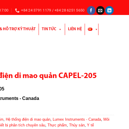
 17:00
+84 24 3791 1179 / +84 28 6251 5650
 & HỖ TRỢ KỸ THUẬT
TIN TỨC
LIÊN HỆ
điện di mao quản CAPEL-205
05
truments - Canada
ẩm
,
Hệ thống điện di mao quản
,
Lumex Instruments - Canada
,
Môi
iết bị phân tích chuyên sâu
,
Thực phẩm
,
Thủy sản
,
Y tế