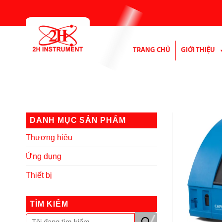
Bỏ
qua
nội
dung
TRANG CHỦ
GIỚI THIỆU
DANH MỤC SẢN PHẨM
Thương hiệu
Ứng dụng
Thiết bị
TÌM KIẾM