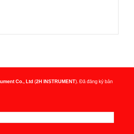
rument Co., Ltd
(
2H INSTRUMENT
). Đã đăng ký bản