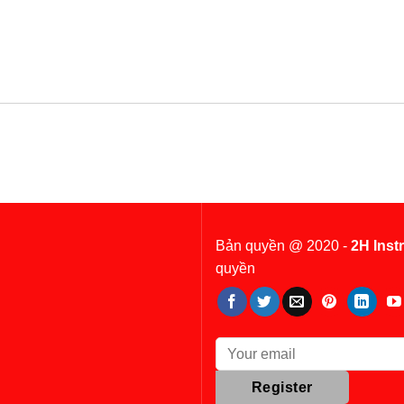
Bản quyền @ 2020 -
2H Inst
quyền