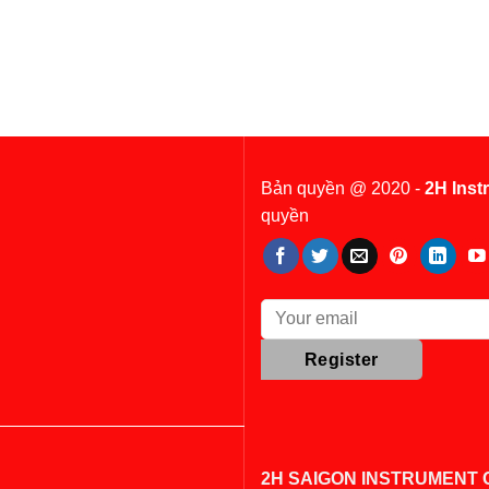
Bản quyền @ 2020 -
2H Inst
quyền
2H SAIGON INSTRUMENT C