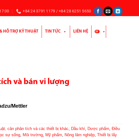
 17:00
+84 24 3791 1179 / +84 28 6251 5650
 & HỖ TRỢ KỸ THUẬT
TIN TỨC
LIÊN HỆ
ích và bán vi lượng
dzu/Mettler
uật, cân phân tích và các thiết bị khác
,
Dầu khí
,
Dược phẩm
,
Điều
ọc sự sống
,
Môi trường
,
Mỹ phẩm
,
Nông lâm nghiệp
,
Thiết bị lấy