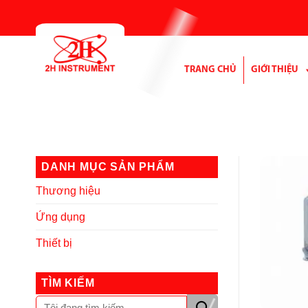
Bỏ
qua
nội
dung
TRANG CHỦ
GIỚI THIỆU
DANH MỤC SẢN PHẨM
Thương hiệu
Ứng dụng
Thiết bị
TÌM KIẾM