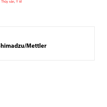
,
Thủy sản
,
Y tế
/Shimadzu/Mettler