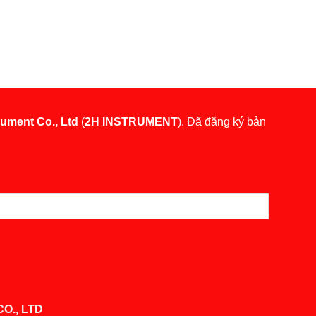
rument Co., Ltd
(
2H INSTRUMENT
). Đã đăng ký bản
O., LTD