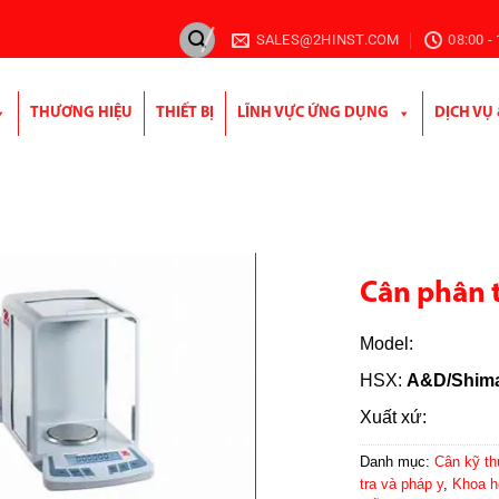
SALES@2HINST.COM
08:00 -
THƯƠNG HIỆU
THIẾT BỊ
LĨNH VỰC ỨNG DỤNG
DỊCH VỤ
Cân phân t
Model:
HSX:
A&D/Shima
Xuất xứ:
Danh mục:
Cân kỹ th
tra và pháp y
,
Khoa h