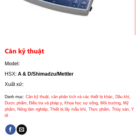
Cân kỹ thuật
Model:
HSX:
A & D/Shimadzu/Mettler
Xuất xứ:
Danh mục:
Cân kỹ thuật, cân phân tích và các thiết bị khác
,
Dầu khí
,
Dược phẩm
,
Điều tra và pháp y
,
Khoa học sự sống
,
Môi trường
,
Mỹ
phẩm
,
Nông lâm nghiệp
,
Thiết bị lấy mẫu khí
,
Thực phẩm
,
Thủy sản
,
Y
tế