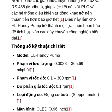
Bơm hỗ trợ các giao thức truyền thông RS 232 và
RS 485 (Modbus), giúp việc kết nối với PLC và
các hệ thống điều khiển tự động khác trở nên
thuận tiện hơn bao giờ hết.[
1
] Điều này làm cho
EL-Handy Pump trở thành một lựa chọn hoàn hảo
để tích hợp vào các dây chuyền công nghiệp hiện
đại.[
1
]
Thông số kỹ thuật chi tiết
Model:
EL-Handy Pump
Phạm vi lưu lượng:
0.0033 – 365.69
ml/phút[
1
]
Phạm vi tốc độ:
0.1 – 300 rpm[
1
]
Độ phân giải tốc độ:
0.1 rpm[
1
]
Loại động cơ:
Động cơ bước (Stepper motor)
[
1
]
Màn hình:
OLED (0.96 inch)[
1
]