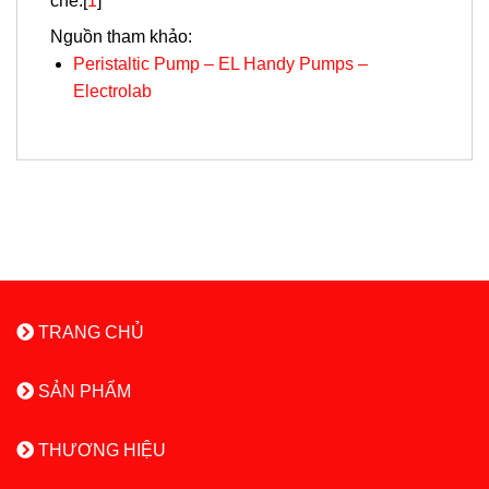
chế.[
1
]
Nguồn tham khảo:
Peristaltic Pump – EL Handy Pumps –
Electrolab
TRANG CHỦ
SẢN PHẨM
THƯƠNG HIỆU