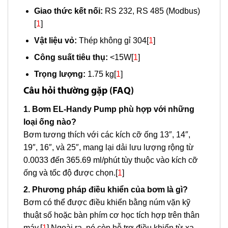
Giao thức kết nối:
RS 232, RS 485 (Modbus)
[
1
]
Vật liệu vỏ:
Thép không gỉ 304[
1
]
Công suất tiêu thụ:
<15W[
1
]
Trọng lượng:
1.75 kg[
1
]
Câu hỏi thường gặp (FAQ)
1. Bơm EL-Handy Pump phù hợp với những
loại ống nào?
Bơm tương thích với các kích cỡ ống 13″, 14″,
19″, 16″, và 25″, mang lại dải lưu lượng rộng từ
0.0033 đến 365.69 ml/phút tùy thuộc vào kích cỡ
ống và tốc độ được chọn.[
1
]
2. Phương pháp điều khiển của bơm là gì?
Bơm có thể được điều khiển bằng núm vặn kỹ
thuật số hoặc bàn phím cơ học tích hợp trên thân
máy.[
1
] Ngoài ra, nó còn hỗ trợ điều khiển từ xa