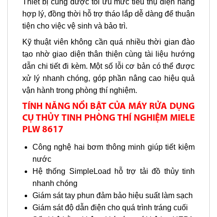
Thiết bị cũng được tối ưu mức tiêu thụ điện năng
hợp lý, đồng thời hỗ trợ tháo lắp dễ dàng để thuận
tiện cho việc vệ sinh và bảo trì.
Kỹ thuật viên không cần quá nhiều thời gian đào
tạo nhờ giao diện thân thiện cùng tài liệu hướng
dẫn chi tiết đi kèm. Một số lỗi cơ bản có thể được
xử lý nhanh chóng, góp phần nâng cao hiệu quả
vận hành trong phòng thí nghiệm.
TÍNH NĂNG NỔI BẬT CỦA MÁY RỬA DỤNG
CỤ THỦY TINH PHÒNG THÍ NGHIỆM MIELE
PLW 8617
Công nghệ hai bơm thông minh giúp tiết kiệm
nước
Hệ thống SimpleLoad hỗ trợ tải đồ thủy tinh
nhanh chóng
Giám sát tay phun đảm bảo hiệu suất làm sạch
Giám sát độ dẫn điện cho quá trình tráng cuối