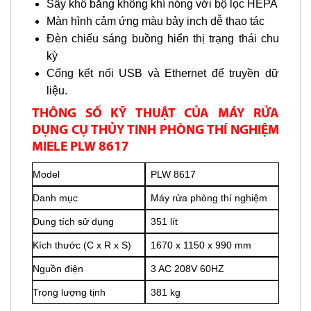
Sấy khô bằng không khí nóng với bộ lọc HEPA
Màn hình cảm ứng màu bảy inch dễ thao tác
Đèn chiếu sáng buồng hiển thị trạng thái chu
kỳ
Cổng kết nối USB và Ethernet để truyền dữ
liệu.
THÔNG SỐ KỸ THUẬT CỦA MÁY RỬA
DỤNG CỤ THỦY TINH PHÒNG THÍ NGHIỆM
MIELE PLW 8617
Model
PLW 8617
Danh mục
Máy rửa phòng thí nghiệm
Dung tích sử dụng
351 lít
Kích thước (C x R x S)
1670 x 1150 x 990 mm
Nguồn điện
3 AC 208V 60HZ
Trọng lượng tịnh
381 kg