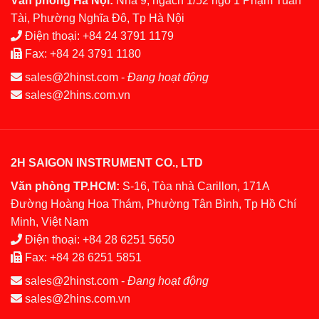
Văn phòng Hà Nội:
Nhà 9, ngách 1/52 ngõ 1 Phạm Tuấn
Tài, Phường Nghĩa Đô, Tp Hà Nội
Điện thoại:
+84 24 3791 1179
Fax:
+84 24 3791 1180
sales@2hinst.com
-
Đang hoạt động
sales@2hins.com.vn
2H SAIGON INSTRUMENT CO., LTD
Văn phòng TP.HCM:
S-16, Tòa nhà Carillon, 171A
Đường Hoàng Hoa Thám, Phường Tân Bình, Tp Hồ Chí
Minh, Việt Nam
Điện thoại:
+84 28 6251 5650
Fax:
+84 28 6251 5851
sales@2hinst.com
-
Đang hoạt động
sales@2hins.com.vn