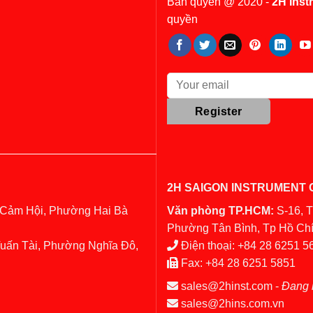
Bản quyền @ 2020 -
2H Inst
quyền
2H SAIGON INSTRUMENT C
 Cảm Hội, Phường Hai Bà
Văn phòng TP.HCM:
S-16, 
Phường Tân Bình, Tp Hồ Chí
Tuấn Tài, Phường Nghĩa Đô,
Điện thoại:
+84 28 6251 5
Fax:
+84 28 6251 5851
sales@2hinst.com
-
Đang 
sales@2hins.com.vn