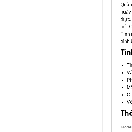
Quản 
ngày.
thực.
tiết.
Tính 
trình
Tín
Th
Vậ
Ph
Mà
Cu
Vỏ
Thô
Mode