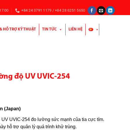
 17:00
+84 24 3791 1179 / +84 28 6251 5650
 & HỖ TRỢ KỸ THUẬT
TIN TỨC
LIÊN HỆ
ờng độ UV UVIC-254
n (Japan)
 UV UVIC-254 đo lường sức mạnh của tia cực tím.
này hỗ trợ quản lý quá trình khử trùng.