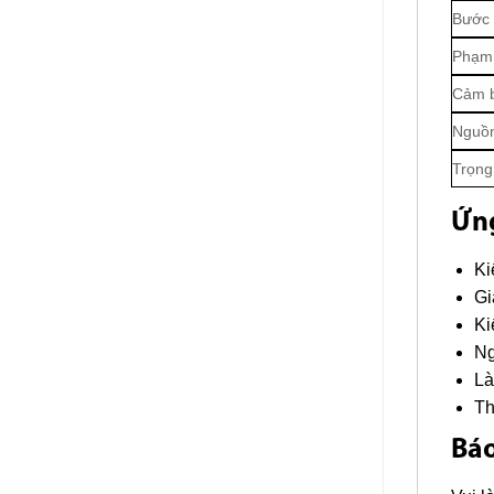
Bước
Phạm 
Cảm 
Nguồn
Trọng
Ứn
Ki
Gi
Ki
Ng
Là
Th
Báo