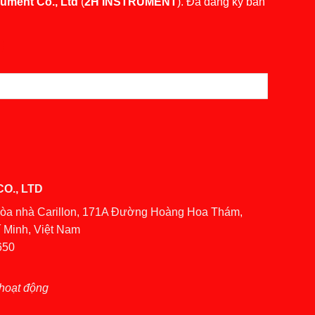
rument Co., Ltd
(
2H INSTRUMENT
). Đã đăng ký bản
O., LTD
Tòa nhà Carillon, 171A Đường Hoàng Hoa Thám,
 Minh, Việt Nam
650
hoạt động