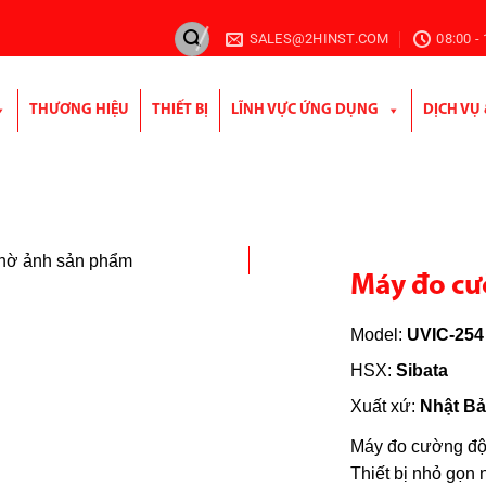
SALES@2HINST.COM
08:00 -
THƯƠNG HIỆU
THIẾT BỊ
LĨNH VỰC ỨNG DỤNG
DỊCH VỤ
Máy đo cư
Model:
UVIC-254
HSX:
Sibata
Xuất xứ:
Nhật Bả
Máy đo cường độ
Thiết bị nhỏ gọn 