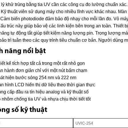
lý khử trùng bằng tia UV cần các công cụ đo lường chuẩn xác. 
 Kỹ thuật viên sử dụng máy cho nhiều lĩnh vực khác nhau. Màn 
 Cảm biến photodiode đảm bảo độ nhạy cho mỗi lần đo. Vỏ máy
 Cấu trúc này giúp bảo vệ các linh kiện bên trong an toàn. Thiết b
năng tự động tắt giúp tiết kiệm năng lượng pin. Trọng lượng 
 bảo trì tuân theo các quy trình tiêu chuẩn cơ bản. Người dùng
h năng nổi bật
iết kế tích hợp tất cả trong một rất nhỏ gọn
n hành đơn giản chỉ với một nút bấm chạm
át hiện bước sóng 254 nm và 222 nm
n hình LCD hiển thị dữ liệu theo thời gian thực
ng cấp đầu ra tín hiệu analog và kỹ thuật số
 nhôm chống tia UV và nhựa chịu thời tiết tốt
ng số kỹ thuật
l
UVIC-254