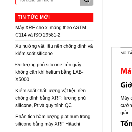
TIN TỨC MỚI
Máy XRF cho xi măng theo ASTM
C114 và ISO 29581-2
Xu hướng vật liệu nền chống dính và
MÔ T
kiểm soát silicone
Đo lượng phủ silicone trên giấy
Má
không cần khí helium bằng LAB-
X5000
Giớ
Kiểm soát chất lượng vật liệu nền
chống dính bằng XRF: lượng phủ
Máy đ
silicone, Pt và quy trình QC
cườn
giản.
Phân tích hàm lượng platinum trong
Tổ
silicone bằng máy XRF Hitachi