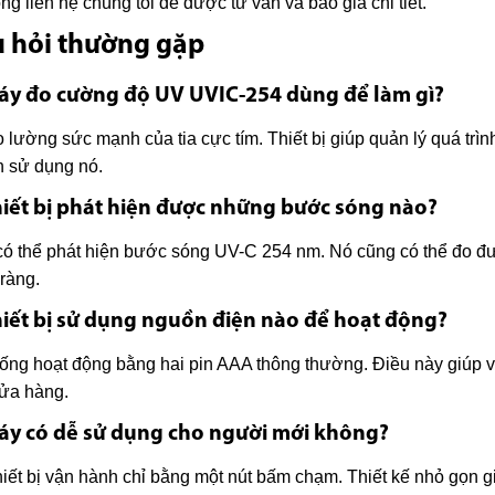
òng liên hệ chúng tôi để được tư vấn và báo giá chi tiết.
 hỏi thường gặp
áy đo cường độ UV UVIC-254 dùng để làm gì?
 lường sức mạnh của tia cực tím. Thiết bị giúp quản lý quá tr
 sử dụng nó.
hiết bị phát hiện được những bước sóng nào?
ó thể phát hiện bước sóng UV-C 254 nm. Nó cũng có thể đo đ
 ràng.
hiết bị sử dụng nguồn điện nào để hoạt động?
ống hoạt động bằng hai pin AAA thông thường. Điều này giúp việc
ửa hàng.
áy có dễ sử dụng cho người mới không?
hiết bị vận hành chỉ bằng một nút bấm chạm. Thiết kế nhỏ gọn g