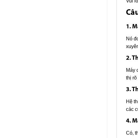
Vui l
Câu
1. M
Nó đo
xuyên
2. T
Máy c
thị rõ
3. T
Hệ th
các c
4. M
Có, t