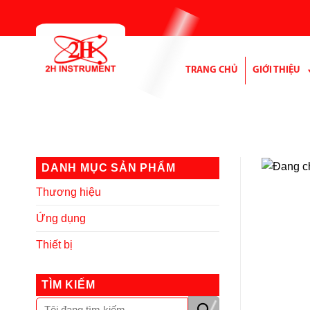
Bỏ
qua
nội
dung
TRANG CHỦ
GIỚI THIỆU
DANH MỤC SẢN PHẨM
Thương hiệu
Ứng dụng
Thiết bị
TÌM KIẾM