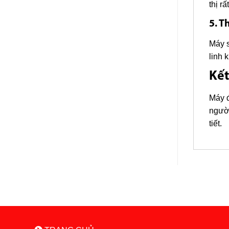
thị rấ
5. T
Máy s
linh 
Kết
Máy đ
người
tiết.