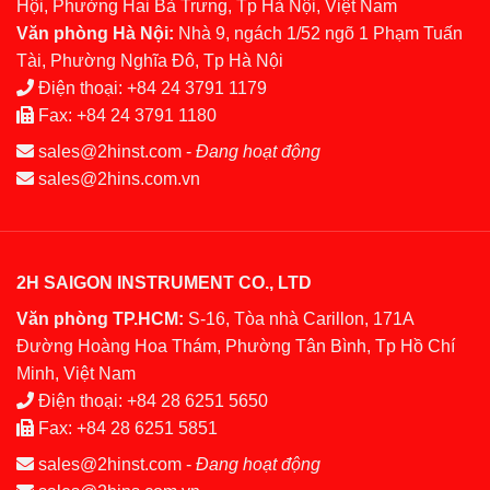
Hội, Phường Hai Bà Trưng, Tp Hà Nội, Việt Nam
Văn phòng Hà Nội:
Nhà 9, ngách 1/52 ngõ 1 Phạm Tuấn
Tài, Phường Nghĩa Đô, Tp Hà Nội
Điện thoại:
+84 24 3791 1179
Fax:
+84 24 3791 1180
sales@2hinst.com
-
Đang hoạt động
sales@2hins.com.vn
2H SAIGON INSTRUMENT CO., LTD
Văn phòng TP.HCM:
S-16, Tòa nhà Carillon, 171A
Đường Hoàng Hoa Thám, Phường Tân Bình, Tp Hồ Chí
Minh, Việt Nam
Điện thoại:
+84 28 6251 5650
Fax:
+84 28 6251 5851
sales@2hinst.com
-
Đang hoạt động