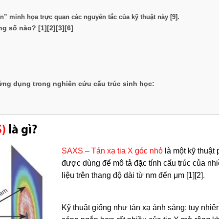
” minh họa trực quan các nguyên tắc của kỹ thuật này [9].
g số nào? [1][2][3][6]
 ứng dụng trong nghiên cứu cấu trúc sinh học:
S)
là gì?
SAXS – Tán xạ tia X góc nhỏ
là một kỹ thuật 
được dùng để mô tả đặc tính cấu trúc của nhiề
liệu trên thang độ dài từ nm đến μm [1][2].
Kỹ thuật giống như tán xạ ánh sáng; tuy nhiê