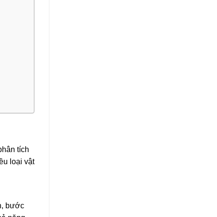
phân tích
u loại vật
n, bước