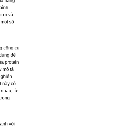
hả năng
bình
 hơn và
 một số
ng công cụ
 dụng để
ủa protein
y mô tả
nghiên
t này có
 nhau, từ
trọng
lạnh với