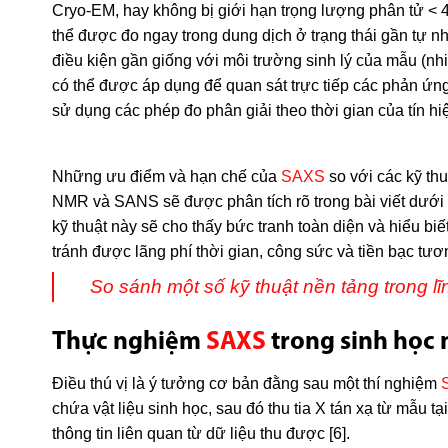
Cryo-EM, hay không bị giới hạn trọng lượng phân tử <
thể được đo ngay trong dung dịch ở trạng thái gần tự n
điều kiện gần giống với môi trường sinh lý của mẫu (nhi
có thể được áp dụng để quan sát trực tiếp các phản ứn
sử dụng các phép đo phân giải theo thời gian của tín hiệ
Những ưu điểm và hạn chế của
SAXS
so với các kỹ thu
NMR và SANS sẽ được phân tích rõ trong bài viết dưới đ
kỹ thuật này sẽ cho thấy bức tranh toàn diện và hiểu b
tránh được lãng phí thời gian, công sức và tiền bạc tư
So sánh một số kỹ thuật nền tảng trong lĩ
Thực nghiệm
SAXS
trong sinh học 
Điều thú vị là ý tưởng cơ bản đằng sau một thí nghiệm
chứa vật liệu sinh học, sau đó thu tia X tán xạ từ mẫu t
thông tin liên quan từ dữ liệu thu được [6].