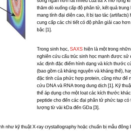
sóng ngắn hơn rất nhiều của tia X mở rộng k
thăm dò xuống cấp độ phân tử, kết quả trung 
mang tính đại diện cao, ít bị tạo tác (artifacts)
cung cấp các chi tiết có độ phân giải cao hơn
bậc [1].
Trong sinh học,
SAXS
hiện là một trong nhữ
nghiên cứu cấu trúc sinh học mạnh được sử
xác định đặc điểm hình dạng và kích thước c
(bao gồm cả kháng nguyên và kháng thể), ha
đặc tính của phức hợp protein, cũng như để 
cứu DNA và RNA trong dung dịch [1]. Kỹ thuậ
thể áp dụng cho một loạt các kích thước khác
peptide cho đến các đại phân tử phức tạp có 
lượng từ vài kDa đến GDa [3].
h như kỹ thuật X-ray crystallography hoặc chuẩn bị mẫu đông 