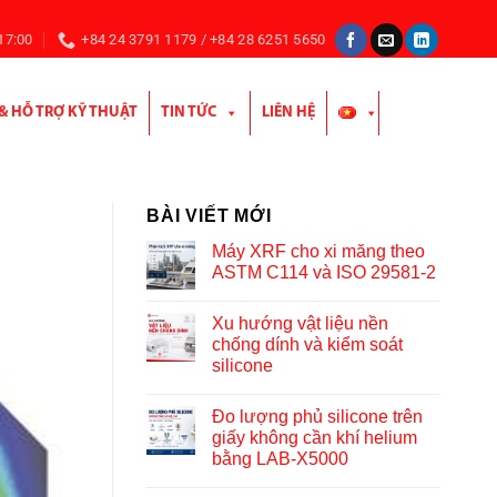
 17:00
+84 24 3791 1179 / +84 28 6251 5650
 & HỖ TRỢ KỸ THUẬT
TIN TỨC
LIÊN HỆ
BÀI VIẾT MỚI
Máy XRF cho xi măng theo
ASTM C114 và ISO 29581-2
Xu hướng vật liệu nền
chống dính và kiểm soát
silicone
Đo lượng phủ silicone trên
giấy không cần khí helium
bằng LAB-X5000