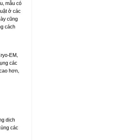
ểu, mẫu có
huật ở các
này cũng
ng cách
Cryo-EM,
dụng các
 cao hơn,
ng dịch
 cùng các