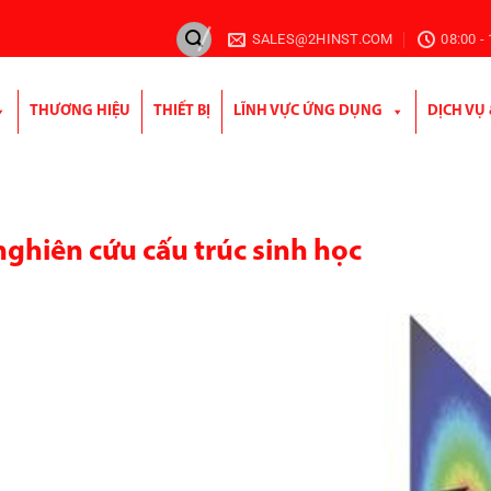
SALES@2HINST.COM
08:00 -
THƯƠNG HIỆU
THIẾT BỊ
LĨNH VỰC ỨNG DỤNG
DỊCH VỤ
ghiên cứu cấu trúc sinh học