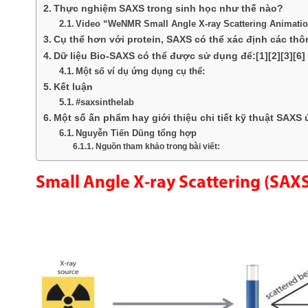
Thực nghiệm SAXS trong sinh học như thế nào?
Video “WeNMR Small Angle X-ray Scattering Animation
Cụ thể hơn với protein, SAXS có thể xác định các thôn
Dữ liệu Bio-SAXS có thể được sử dụng để:[1][2][3][6]
Một số ví dụ ứng dụng cụ thể:
Kết luận
#saxsinthelab
Một số ấn phẩm hay giới thiệu chi tiết kỹ thuật SAXS
Nguyễn Tiến Dũng tổng hợp
Nguồn tham khảo trong bài viết:
Small Angle X-ray Scattering (SAX