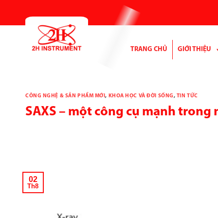
Bỏ
qua
nội
dung
TRANG CHỦ
GIỚI THIỆU
CÔNG NGHỆ & SẢN PHẨM MỚI
,
KHOA HỌC VÀ ĐỜI SỐNG
,
TIN TỨC
SAXS – một công cụ mạnh trong n
02
Th8