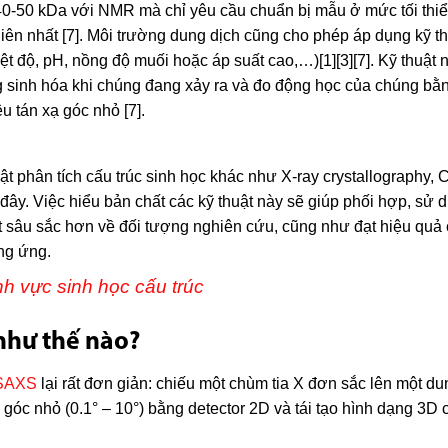
 40-50 kDa với NMR mà chỉ yêu cầu chuẩn bị mẫu ở mức tối thi
hiên nhất [7]. Môi trường dung dịch cũng cho phép áp dụng kỹ t
ệt độ, pH, nồng độ muối hoặc áp suất cao,…)[1][3][7]. Kỹ thuật 
g sinh hóa khi chúng đang xảy ra và đo động học của chúng bằ
u tán xạ góc nhỏ [7].
ật phân tích cấu trúc sinh học khác như X-ray crystallography, 
ây. Việc hiểu bản chất các kỹ thuật này sẽ giúp phối hợp, sử 
iết sâu sắc hơn về đối tượng nghiên cứu, cũng như đạt hiệu quả
ơng ứng.
nh vực sinh học cấu trúc
như thế nào?
SAXS
lại rất đơn giản: chiếu một chùm tia X đơn sắc lên một du
ại góc nhỏ (0.1° – 10°) bằng detector 2D và tái tạo hình dạng 3D