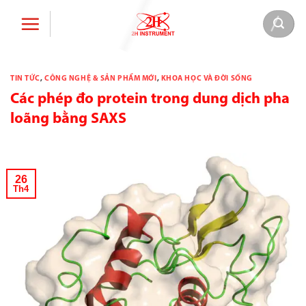
Bỏ
qua
nội
dung
TIN TỨC
,
CÔNG NGHỆ & SẢN PHẨM MỚI
,
KHOA HỌC VÀ ĐỜI SỐNG
Các phép đo protein trong dung dịch pha
loãng bằng SAXS
26
Th4