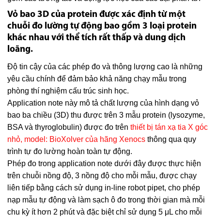
Vỏ bao 3D của protein được xác định từ một
chuỗi đo lường tự động bao gồm 3 loại protein
khác nhau với thể tích rất thấp và dung dịch
loãng.
Độ tin cậy của các phép đo và thông lượng cao là những
yêu cầu chính để đảm bảo khả năng chạy mẫu trong
phòng thí nghiệm cấu trúc sinh học.
Application note này mô tả chất lượng của hình dạng vỏ
bao ba chiều (3D) thu được trên 3 mẫu protein (lysozyme,
BSA và thyroglobulin) được đo trên
thiết bị tán xạ tia X góc
nhỏ, model: BioXolver của hãng Xenocs
thông qua quy
trình tự đo lường hoàn toàn tự động.
Phép đo trong application note dưới đây được thực hiện
trên chuỗi nồng độ, 3 nồng độ cho mỗi mẫu, được chạy
liên tiếp bằng cách sử dụng in-line robot pipet, cho phép
nạp mẫu tự động và làm sạch ô đo trong thời gian mà mỗi
chu kỳ ít hơn 2 phút và đặc biệt chỉ sử dụng 5 μL cho mỗi