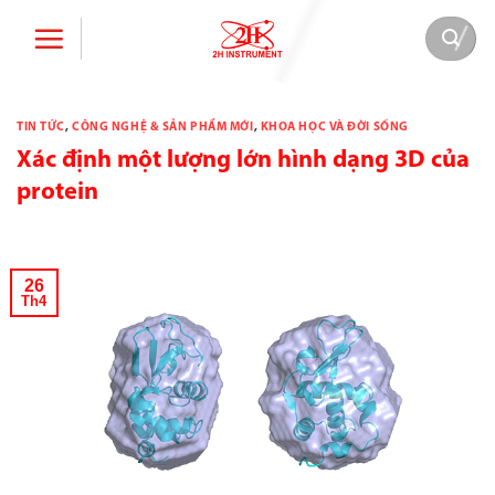
Bỏ
qua
nội
dung
TIN TỨC
,
CÔNG NGHỆ & SẢN PHẨM MỚI
,
KHOA HỌC VÀ ĐỜI SỐNG
Xác định một lượng lớn hình dạng 3D của
protein
26
Th4