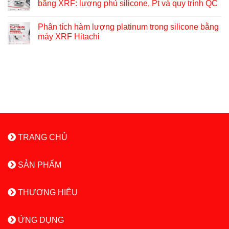
bằng XRF: lượng phủ silicone, Pt và quy trình QC
Phân tích hàm lượng platinum trong silicone bằng
máy XRF Hitachi
TRANG CHỦ
SẢN PHẨM
THƯƠNG HIỆU
ỨNG DỤNG