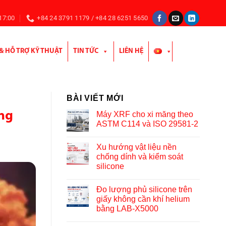
 17:00
+84 24 3791 1179 / +84 28 6251 5650
 & HỖ TRỢ KỸ THUẬT
TIN TỨC
LIÊN HỆ
BÀI VIẾT MỚI
ụng
Máy XRF cho xi măng theo
ASTM C114 và ISO 29581-2
Xu hướng vật liệu nền
chống dính và kiểm soát
silicone
Đo lượng phủ silicone trên
giấy không cần khí helium
bằng LAB-X5000