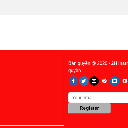
Bản quyền @ 2020 -
2H Inst
quyền