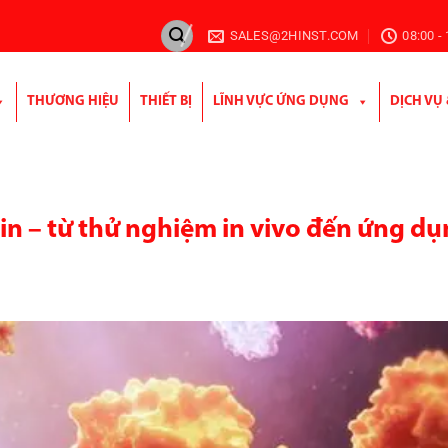
SALES@2HINST.COM
08:00 -
THƯƠNG HIỆU
THIẾT BỊ
LĨNH VỰC ỨNG DỤNG
DỊCH VỤ
in – từ thử nghiệm in vivo đến ứng d