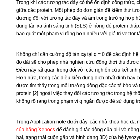
Trong khi các tương tác đẩy có thể ổn định công thức, c
giữa các protein. Một phép đo đơn giản để kiểm thử tương
dương đối với tương tác đẩy và âm trong trường hợp h
dụng tán xạ ánh sáng tĩnh (SLS) ở nồng độ protein thấ
bao quát một phạm vi rộng hơn nhiều với giá trị vector 
Không chỉ cần cường độ tán xạ tại q = 0 để xác định hệ 
độ dài sẽ cho phép nhà nghiên cứu đồng thời thu được t
Điều này rất quan trọng đối với các nghiên cứu kết tinh p
Hơn nữa, trong các điều kiện dung dịch nhất định hay c
được tìm thấy trong môi trường đông đặc các tế bào và 
protein [2] ngoài việc thay đổi các tương tác trong hệ t
không rõ ràng trong phạm vi q ngắn được đề sử dụng t
Trong Application note dưới đây, các nhà khoa học đã m
của hãng Xenocs
để đánh giá tác động của pH và nồng đ
hai, trạng thái cuộn gấp và hình dạng 3D) của hệ lysoz