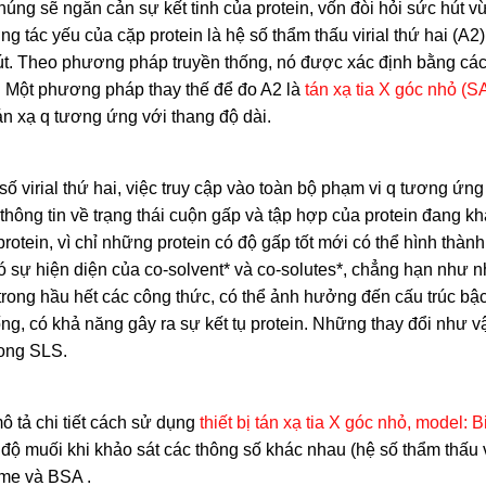
húng sẽ ngăn cản sự kết tinh của protein, vốn đòi hỏi sức hút v
 tác yếu của cặp protein là hệ số thẩm thấu virial thứ hai (A2), 
út. Theo phương pháp truyền thống, nó được xác định bằng cá
p. Một phương pháp thay thế để đo A2 là
tán xạ tia X góc nhỏ (
tán xạ q tương ứng với thang độ dài.
số virial thứ hai, việc truy cập vào toàn bộ phạm vi q tương ứng
hông tin về trạng thái cuộn gấp và tập hợp của protein đang kh
rotein, vì chỉ những protein có độ gấp tốt mới có thể hình thành 
ó sự hiện diện của co-solvent* và co-solutes*, chẳng hạn như 
trong hầu hết các công thức, có thể ảnh hưởng đến cấu trúc bậ
hống, có khả năng gây ra sự kết tụ protein. Những thay đổi như v
rong SLS.
ô tả chi tiết cách sử dụng
thiết bị tán xạ tia X góc nhỏ, model: 
ộ muối khi khảo sát các thông số khác nhau (hệ số thẩm thấu v
yme và BSA .