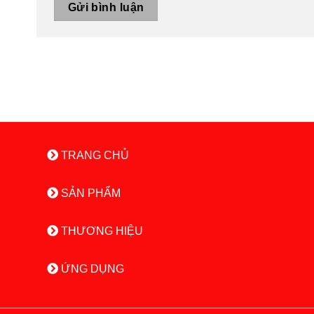
TRANG CHỦ
SẢN PHẨM
THƯƠNG HIỆU
ỨNG DỤNG