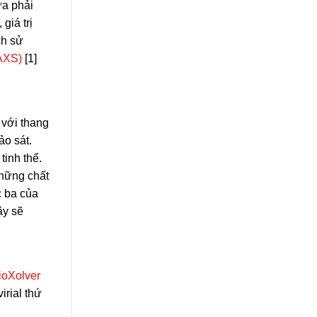
ừa phải
giá trị
ch sử
SAXS)
[1]
 với thang
ảo sát.
tinh thể.
những chất
c ba của
ậy sẽ
BioXolver
irial thứ