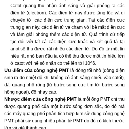
Catot quang thu nhận ánh sáng và giải phóng ra các
điện tử (electron). Các điện tử này được tăng tốc và di
chuyển tới các điện cực trung gian. Tại các điện cực
trung gian này, các điện tử va chạm với bề mặt điện cực
và làm giải phóng thêm các điện tử. Quá trình cứ tiếp
tục đối với tất cả các điện cực khác và kết quả là tại
anot sẽ thu được rất nhiều các điện tử. Do đó từ một tín
hiệu rất nhỏ ban đầu ta có thể thu được một tín hiệu lớn
ở catot với hệ số nhân có thể lên tới 10^6.
Ưu điểm của công nghệ PMT
là dòng tối nhỏ (dòng điện
sinh ra do nhiệt độ khi không có ánh sáng chiếu vào catốt),
dải quang phổ rộng (từ bước sóng cực tím tới bước sóng
hồng ngoại), độ nhạy cao.
Nhược điểm của công nghệ PMT
là mỗi ống PMT chỉ thu
được quang phổ của một bước sóng đơn sắc, do đó mà
các máy quang phổ phân tích hợp kim sử dụng công nghệ
PMT phải sử dụng nhiều phần tử PMT do đó có kích thước
lớn và giá thành cao.