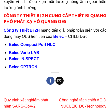
xuyên vì ít bị điều kiện môi trường nóng ẩm ngoài hiện
trường ảnh hưởng.
CÔNG TY THIẾT BỊ 2H CUNG CẤP THIẾT BỊ QUANG
PHỔ PHÁT XẠ HỒ QUANG OES
Công ty Thiết Bị 2H
mang đến giải pháp toàn diện với các
dòng máy OES tiên tiến của
Belec
– CHLB Đức:
Belec Compact Port HLC
Belec Vario LAB
Belec IN-SPECT
Belec OPTRON
Quy trình xét nghiệm phát
Công nghệ tách chiết ACID
hiện SARS-CoV-2
NUCLEIC DC-Technology