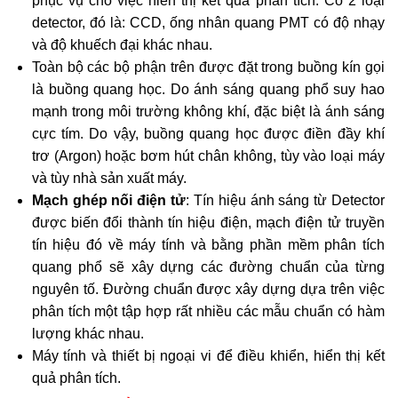
phục vụ cho việc hiển thị kết quả phân tích. Có 2 loại
detector, đó là: CCD, ống nhân quang PMT có độ nhạy
và độ khuếch đại khác nhau.
Toàn bộ các bộ phận trên được đặt trong buồng kín gọi
là buồng quang học. Do ánh sáng quang phổ suy hao
mạnh trong môi trường không khí, đặc biệt là ánh sáng
cực tím. Do vậy, buồng quang học được điền đầy khí
trơ (Argon) hoặc bơm hút chân không, tùy vào loại máy
và tùy nhà sản xuất máy.
Mạch ghép nối điện tử
: Tín hiệu ánh sáng từ Detector
được biến đổi thành tín hiệu điện, mạch điện tử truyền
tín hiệu đó về máy tính và bằng phần mềm phân tích
quang phổ sẽ xây dựng các đường chuẩn của từng
nguyên tố. Đường chuẩn được xây dựng dựa trên việc
phân tích một tập hợp rất nhiều các mẫu chuẩn có hàm
lượng khác nhau.
Máy tính và thiết bị ngoại vi để điều khiển, hiển thị kết
quả phân tích.