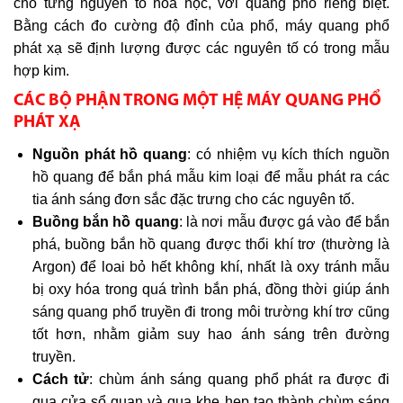
cho từng nguyên tố hóa học, với quang phổ riêng biệt.
Bằng cách đo cường độ đỉnh của phổ, máy quang phổ
phát xạ sẽ định lượng được các nguyên tố có trong mẫu
hợp kim.
CÁC BỘ PHẬN TRONG MỘT HỆ MÁY QUANG PHỔ
PHÁT XẠ
Nguồn phát hồ quang
: có nhiệm vụ kích thích nguồn
hồ quang để bắn phá mẫu kim loại để mẫu phát ra các
tia ánh sáng đơn sắc đặc trưng cho các nguyên tố.
Buồng bắn hồ quang
: là nơi mẫu được gá vào để bắn
phá, buồng bắn hồ quang được thổi khí trơ (thường là
Argon) để loai bỏ hết không khí, nhất là oxy tránh mẫu
bị oxy hóa trong quá trình bắn phá, đồng thời giúp ánh
sáng quang phổ truyền đi trong môi trường khí trơ cũng
tốt hơn, nhằm giảm suy hao ánh sáng trên đường
truyền.
Cách tử
: chùm ánh sáng quang phổ phát ra được đi
qua cửa sổ quan và qua khe hẹp tạo thành chùm sáng