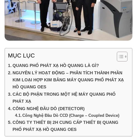
MỤC LỤC
QUANG PHỔ PHÁT XẠ HỒ QUANG LÀ GÌ?
NGUYÊN LÝ HOẠT ĐỘNG – PHÂN TÍCH THÀNH PHẦN
KIM LOẠI HỢP KIM BẰNG MÁY QUANG PHỔ PHÁT XẠ
HỒ QUANG OES
CÁC BỘ PHẬN TRONG MỘT HỆ MÁY QUANG PHỔ
PHÁT XẠ
CÔNG NGHỆ ĐẦU DÒ (DETECTOR)
Công Nghệ Đầu Dò CCD (Charge – Coupled Device)
CÔNG TY THIẾT BỊ 2H CUNG CẤP THIẾT BỊ QUANG
PHỔ PHÁT XẠ HỒ QUANG OES