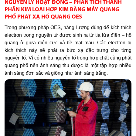
NGUYÊN LÝ HOẠT ĐỘNG – PHÂN TÍCH THÀNH
PHẦN KIM LOẠI HỢP KIM BẰNG MÁY QUANG
PHỔ PHÁT XẠ HỒ QUANG OES
Trong phương pháp OES, năng lượng dùng để kích thích
electron trong nguyên tử được sinh ra từ tia lửa điện – hồ
quang ở giữa điện cực và bề mặt mẫu. Các electron bị
kích thích này sẽ phát ra bức xạ đặc trưng cho từng
nguyên tố. Vì có nhiều nguyên tố trong hợp chất cùng phát
quang phổ nên ánh sáng thu được là một tập hợp nhiều
ánh sáng đơn sắc và giống như ánh sáng trắng.