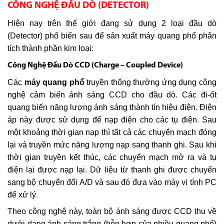
CÔNG NGHỆ ĐẦU DÒ (DETECTOR)
Hiện nay trên thế giới đang sử dụng 2 loại đầu dò
(Detector) phổ biến sau để sản xuất máy quang phổ phân
tích thành phần kim loại:
Công Nghệ Đầu Dò CCD (Charge – Coupled Device)
Các
máy quang phổ
truyền thống thường ứng dụng công
nghệ cảm biến ánh sáng CCD cho đầu dò. Các đi-ốt
quang biến năng lượng ánh sáng thành tín hiệu điện. Điện
áp này được sử dụng để nạp điện cho các tụ điện. Sau
một khoảng thời gian nạp thì tất cả các chuyển mạch đóng
lại và truyền mức năng lượng nạp sang thanh ghi. Sau khi
thời gian truyền kết thúc, các chuyển mạch mở ra và tụ
điện lại được nạp lại. Dữ liệu từ thanh ghi được chuyển
sang bộ chuyển đổi A/D và sau đó đưa vào máy vi tính PC
để xử lý.
Theo công nghệ này, toàn bộ ánh sáng được CCD thu về
dưới dạng ánh sáng trắng (hỗn hợp của nhiều quang phổ)