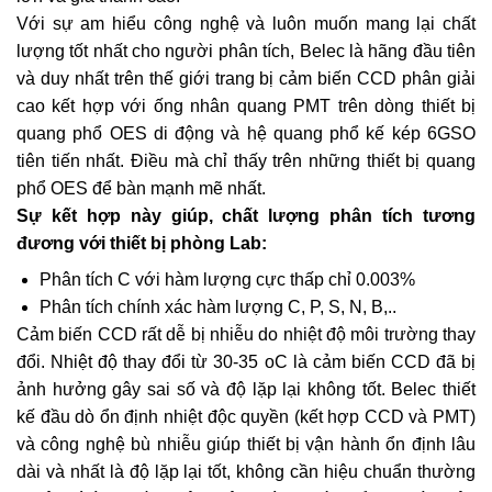
Với sự am hiểu công nghệ và luôn muốn mang lại chất
lượng tốt nhất cho người phân tích, Belec là hãng đầu tiên
và duy nhất trên thế giới trang bị cảm biến CCD phân giải
cao kết hợp với ống nhân quang PMT trên dòng thiết bị
quang phổ OES di động và hệ quang phổ kế kép 6GSO
tiên tiến nhất. Điều mà chỉ thấy trên những thiết bị quang
phổ OES để bàn mạnh mẽ nhất.
Sự kết hợp này giúp, chất lượng phân tích tương
đương với thiết bị phòng Lab:
Phân tích C với hàm lượng cực thấp chỉ 0.003%
Phân tích chính xác hàm lượng C, P, S, N, B,..
Cảm biến CCD rất dễ bị nhiễu do nhiệt độ môi trường thay
đổi. Nhiệt độ thay đổi từ 30-35 oC là cảm biến CCD đã bị
ảnh hưởng gây sai số và độ lặp lại không tốt. Belec thiết
kế đầu dò ổn định nhiệt độc quyền (kết hợp CCD và PMT)
và công nghệ bù nhiễu giúp thiết bị vận hành ổn định lâu
dài và nhất là độ lặp lại tốt, không cần hiệu chuẩn thường