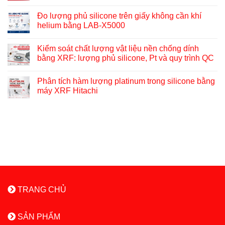
Đo lượng phủ silicone trên giấy không cần khí
helium bằng LAB-X5000
Kiểm soát chất lượng vật liệu nền chống dính
bằng XRF: lượng phủ silicone, Pt và quy trình QC
Phân tích hàm lượng platinum trong silicone bằng
máy XRF Hitachi
TRANG CHỦ
SẢN PHẨM