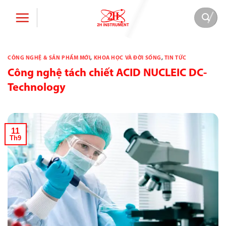
Bỏ
qua
nội
dung
CÔNG NGHỆ & SẢN PHẨM MỚI
,
KHOA HỌC VÀ ĐỜI SỐNG
,
TIN TỨC
Công nghệ tách chiết ACID NUCLEIC DC-
Technology
11
Th9