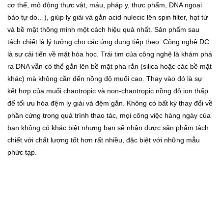
cơ thể, mô động thực vật, máu, pháp y, thực phẩm, DNA ngoại
bào tự do…), giúp ly giải và gắn acid nulecic lên spin filter, hạt từ
và bề mặt thông minh một cách hiệu quả nhất. Sản phẩm sau
tách chiết là lý tưởng cho các ứng dụng tiếp theo: Công nghệ DC
là sự cải tiến về mặt hóa học. Trái tim của công nghệ là khám phá
ra DNA vẫn có thể gắn lên bề mặt pha rắn (silica hoặc các bề mặt
khác) mà không cần đến nồng độ muối cao. Thay vào đó là sự
kết hợp của muối chaotropic và non-chaotropic nồng độ ion thấp
để tối ưu hóa đệm ly giải và đệm gắn. Không có bất kỳ thay đổi về
phần cứng trong quá trình thao tác, mọi công việc hàng ngày của
bạn không có khác biệt nhưng bạn sẽ nhận được sản phẩm tách
chiết với chất lượng tốt hơn rất nhiều, đặc biệt với những mẫu
phức tạp.