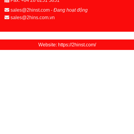
Fax:
+84 28 6251 5851
sales@2hinst.com
-
Đang hoạt động
sales@2hins.com.vn
Website: https://2hinst.com/