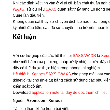
Khi các đỉnh kết tinh vẫn ở vị trí cũ, bản chất thuận n
WAXS
. Từ dữ liệu
SAXS
quan sát thấy rằng Lp (long pe
Curie lần đầu tiên.
Không quan sát thấy sự chuyển dịch Lp nào nữa trong cá
kỳ nhiệt đầu tiên, sau đó sự chuyển pha trở nên hoàn t
Kết luận
Với sự trợ giúp của các hệ thiết bị
SAXS/WAXS
là
Xeus
như một hàm của phương pháp xử lý nhiệt, trước đây chỉ 
đây có thể được thực hiện trong phòng thí nghiệm .
Hệ thiết bị Xenocs SAXS / WAXS
cho phép một loạt cá
(kinetic) tại chỗ (in-situ) bằng cách sử dụng các phụ k
kiểm soát độ ẩm.
Download
application note tại đây để đọc thêm chi tiết!
Nguồn:
Azom.com, Xenocs
Tài liệu tham khảo trong bài viết: