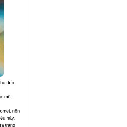
cho đến
ặc một
nomet, nên
iệu này.
ra trạng