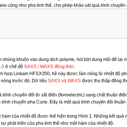
 nano cũng như pha tinh thể, cho phép khảo sát quá trình chuyển 
 nhúng khuôn vào dung dịch polyme, hút bớt dung môi để lại 
2.0
ở chế độ
SAXS / WAXS đồng thời.
tích hợp Linkam HFSX350, hệ này được làm nóng từ nhiệt độ ph
 nóng trước đó. Dữ liệu
SAXS và WAXS
được thu thập đồng th
 trình chuyển đổi từ sắt điện (ferroelectric) sang chất thuận điệ
uá trình chuyển pha Curie. Đây là một quá trình chuyển đổi thuận
hàm của nhiệt độ được thể hiện trong Hình 1. Những kết quả 
sự phát triển của pha tinh thể như một hàm của nhiệt độ.