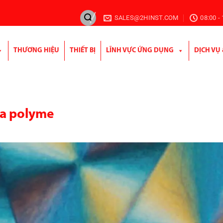
SALES@2HINST.COM
08:00 -
THƯƠNG HIỆU
THIẾT BỊ
LĨNH VỰC ỨNG DỤNG
DỊCH VỤ
ủa polyme