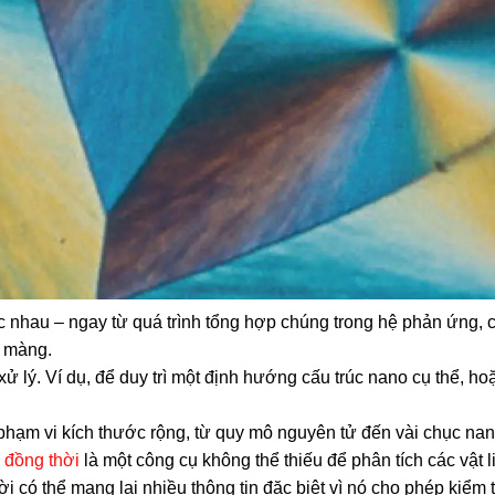
ác nhau – ngay từ quá trình tổng hợp chúng trong hệ phản ứng, 
o màng.
ử lý. Ví dụ, để duy trì một định hướng cấu trúc nano cụ thể, ho
t phạm vi kích thước rộng, từ quy mô nguyên tử đến vài chục na
 đồng thời
là một công cụ không thể thiếu để phân tích các vật l
hời có thể mang lại nhiều thông tin đặc biệt vì nó cho phép kiểm t