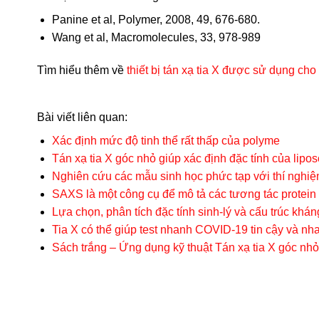
Panine et al, Polymer, 2008, 49, 676-680.
Wang et al, Macromolecules, 33, 978-989
Tìm hiểu thêm về
thiết bị tán xạ tia X được sử dụng cho
Bài viết liên quan:
Xác định mức độ tinh thể rất thấp của polyme
Tán xạ tia X góc nhỏ giúp xác định đặc tính của li
Nghiên cứu các mẫu sinh học phức tạp với thí ng
SAXS là một công cụ để mô tả các tương tác protei
Lựa chọn, phân tích đặc tính sinh-lý và cấu trúc khá
Tia X có thể giúp test nhanh COVID-19 tin cậy và nh
Sách trắng – Ứng dụng kỹ thuật Tán xạ tia X góc nhỏ