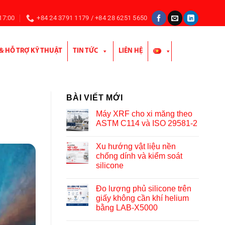
 17:00
+84 24 3791 1179 / +84 28 6251 5650
 & HỖ TRỢ KỸ THUẬT
TIN TỨC
LIÊN HỆ
BÀI VIẾT MỚI
Máy XRF cho xi măng theo
ASTM C114 và ISO 29581-2
Xu hướng vật liệu nền
chống dính và kiểm soát
silicone
Đo lượng phủ silicone trên
giấy không cần khí helium
bằng LAB-X5000