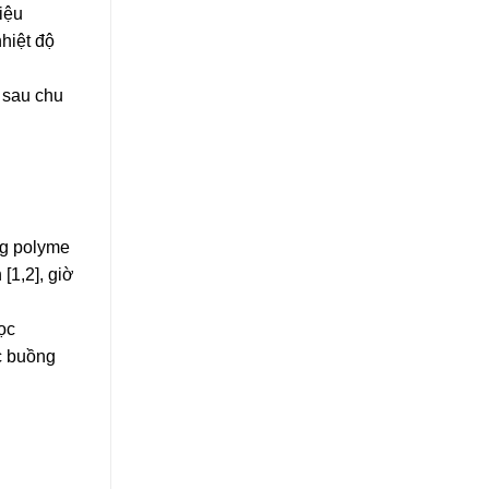
iệu
hiệt độ
 sau chu
àng polyme
[1,2], giờ
ọc
ặc buồng