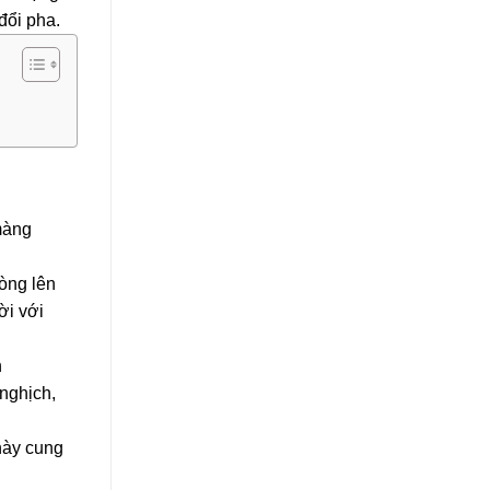
đổi pha.
màng
òng lên
ời với
n
 nghịch,
này cung