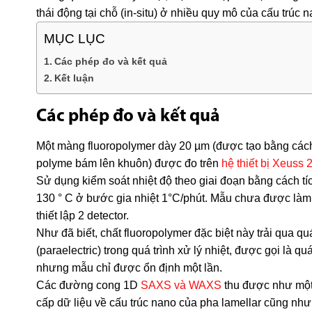
thái động tại chỗ (in-situ) ở nhiều quy mô của cấu trúc
MỤC LỤC
Các phép đo và kết quả
Kết luận
Các phép đo và kết quả
Một màng fluoropolymer dày 20 µm (được tạo bằng cách
polyme bám lên khuôn) được đo trên
hệ thiết bị Xeuss 
Sử dụng kiểm soát nhiệt độ theo giai đoạn bằng cách 
130 ° C ở bước gia nhiệt 1°C/phút. Mẫu chưa được làm
thiết lập 2 detector.
Như đã biết, chất fluoropolymer đặc biệt này trải qua quá
(paraelectric) trong quá trình xử lý nhiệt, được gọi là q
nhưng mẫu chỉ được ổn định một lần.
Các đường cong 1D
SAXS và WAXS
thu được như một 
cấp dữ liệu về cấu trúc nano của pha lamellar cũng như 