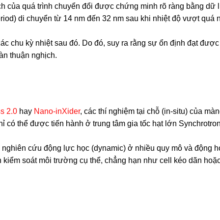
ghịch của quá trình chuyển đổi được chứng minh rõ ràng bằng dữ l
riod) di chuyển từ 14 nm đến 32 nm sau khi nhiệt độ vượt quá n
c chu kỳ nhiệt sau đó. Do đó, suy ra rằng sự ổn định đạt được
oàn thuận nghịch.
s 2.0
hay
Nano-inXider
, các thí nghiệm tại chỗ (in-situ) của m
có thể được tiến hành ở trung tâm gia tốc hạt lớn Synchrotron 
c nghiên cứu động lực học (dynamic) ở nhiều quy mô và động h
iện kiểm soát môi trường cụ thể, chẳng hạn như cell kéo dãn ho