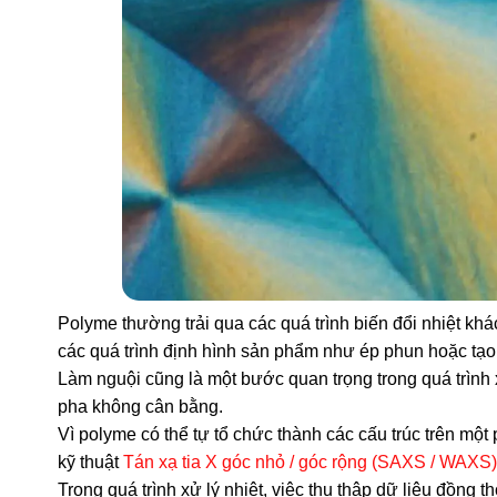
Polyme thường trải qua các quá trình biến đổi nhiệt kh
các quá trình định hình sản phẩm như ép phun hoặc tạ
Làm nguội cũng là một bước quan trọng trong quá trình x
pha không cân bằng.
Vì polyme có thể tự tổ chức thành các cấu trúc trên mộ
kỹ thuật
Tán xạ tia X góc nhỏ / góc rộng (SAXS / WAXS)
Trong quá trình xử lý nhiệt, việc thu thập dữ liệu đồng t