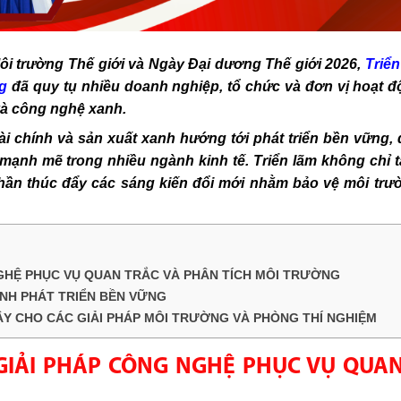
i trường Thế giới và Ngày Đại dương Thế giới 2026,
Triển
ng
đã quy tụ nhiều doanh nghiệp, tổ chức và đơn vị hoạt đ
và công nghệ xanh.
tài chính và sản xuất xanh hướng tới phát triển bền vững,
ạnh mẽ trong nhiều ngành kinh tế. Triển lãm không chỉ t
hần thúc đẩy các sáng kiến đổi mới nhằm bảo vệ môi trư
NGHỆ PHỤC VỤ QUAN TRẮC VÀ PHÂN TÍCH MÔI TRƯỜNG
NH PHÁT TRIỂN BỀN VỮNG
ẬY CHO CÁC GIẢI PHÁP MÔI TRƯỜNG VÀ PHÒNG THÍ NGHIỆM
 GIẢI PHÁP CÔNG NGHỆ PHỤC VỤ QUA