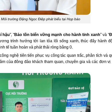
 Môi trường Đặng Ngọc Điệp phát biểu tại Họp báo
í hậu
”, “
Bảo tồn biển vững mạnh cho hành tinh xanh
” và “
Đ
hương trình hướng tới lan tỏa lối sống xanh, thúc đẩy hành đ
inh tế tuần hoàn và phát thải ròng bằng 0.
công nghệ tiên tiến phục vụ công tác quan trắc, phân tích và q
 tâm của đông đảo khách tham quan, chuyên gia và các đơn vị