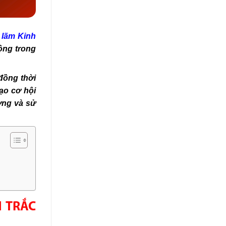
 lãm Kinh
ộng trong
 đồng thời
ạo cơ hội
ờng và sử
N TRẮC