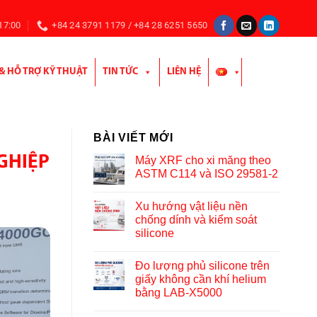
 17:00
+84 24 3791 1179 / +84 28 6251 5650
 & HỖ TRỢ KỸ THUẬT
TIN TỨC
LIÊN HỆ
BÀI VIẾT MỚI
GHIỆP
Máy XRF cho xi măng theo
ASTM C114 và ISO 29581-2
Xu hướng vật liệu nền
chống dính và kiểm soát
silicone
Đo lượng phủ silicone trên
giấy không cần khí helium
bằng LAB-X5000