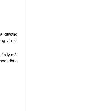
ại dương
ộng vì môi
uản lý môi
 hoạt động