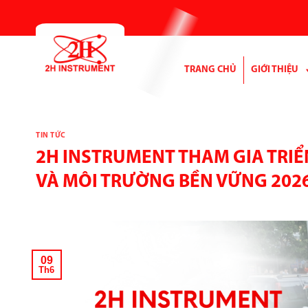
Bỏ
qua
nội
dung
TRANG CHỦ
GIỚI THIỆU
TIN TỨC
2H INSTRUMENT THAM GIA TRIỂ
VÀ MÔI TRƯỜNG BỀN VỮNG 202
09
Th6