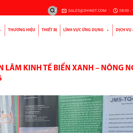
SALES@2HINST.COM
08:00 -
THƯƠNG HIỆU
THIẾT BỊ
LĨNH VỰC ỨNG DỤNG
DỊCH VỤ
N LÃM KINH TẾ BIỂN XANH – NÔNG N
6