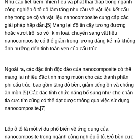
Nhu cầu tiết kiệm nhiên liệu và phát thải thấp trong ngành
công nghiệp ô tô đã làm tăng nhu cầu về vật liệu kết cấu
nhẹ trong xe cộ và vật liệu nanocomposite cung cấp các
giải pháp hấp dẫn.[5] Mang lại độ tin cậy tương đương
hoặc vượt trội so với kim loại, chuyển sang vật liệu
nanocomposite có thể giảm trọng lượng đáng kể mà không
ảnh hưởng đến tính toàn vẹn của cấu trúc.
Ngoài ra, các đặc tính độc đáo của nanocomposite có thể
mang lại nhiều đặc tính mong muốn cho các thành phần
phi cấu trúc; bao gồm tăng độ bền, giảm tiếng ồn và chống
ăn mòn.[5] Các đặc tính chức năng bổ sung như che chắn
tia cực tím cũng có thể đạt được thông qua việc sử dụng
nanocomposite.[7]
Lốp ô tô là một ví dụ phổ biến về ứng dụng của
nanocomposite trong ngành công nghiệp ô tô. Độ bền cực