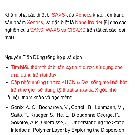
Khám phá các thiết bị
SAXS
của
Xenocs
khác trên trang
sản phẩm
Xenocs
, và đặc biệt là
Nano inxider
[8] cho các
nghiên cứu
SAXS, WAXS và GISAXS
trên tất cả các loại
mẫu.
Nguyễn Tiến Dũng tổng hợp và dịch
Tìm hiểu thêm thiết bị tán xạ tia X được sử dụng cho
ứng dụng trên tại đây!
Cập nhật những tin tức KHCN & Đời sống mới nổi bật
trên thế giới sử dụng kỹ thuật tán xạ tia X góc nhỏ
Tài liệu tham khảo và đọc thêm:
Genix, A.-C., Bocharova, V., Carroll, B., Lehmann, M.,
Saito, T., Krueger, S., He, L., Dieudonné George, P.,
Sokolov, A.P., Oberdisse, J.. Understanding the Static
Interfacial Polymer Layer by Exploring the Dispersion