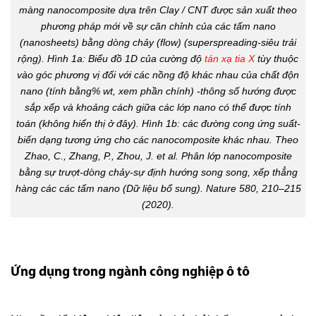
màng nanocomposite dựa trên Clay / CNT được sản xuất theo
phương pháp mới về sự căn chỉnh của các tấm nano
(nanosheets) bằng dòng chảy (flow) (superspreading-siêu trải
rộng). Hình 1a: Biểu đồ 1D của cường độ
tán xạ tia X
tùy thuộc
vào góc phương vị đối với các nồng độ khác nhau của chất độn
nano (tính bằng% wt, xem phần chính) -thông số hướng được
sắp xếp và khoảng cách giữa các lớp nano có thể được tính
toán (không hiển thị ở đây). Hình 1b: các đường cong ứng suất-
biến dạng tương ứng cho các nanocomposite khác nhau. Theo
Zhao, C., Zhang, P., Zhou, J. et al. Phân lớp nanocomposite
bằng sự trượt-dòng chảy-sự định hướng song song, xếp thẳng
hàng các các tấm nano (Dữ liệu bổ sung). Nature 580, 210–215
(2020).
Ứng dụng trong ngành công nghiệp ô tô