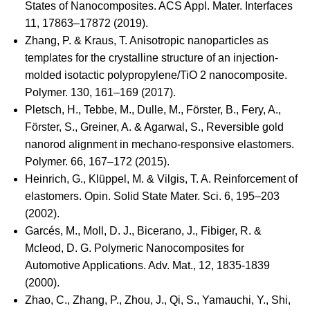
States of Nanocomposites. ACS Appl. Mater. Interfaces
11, 17863–17872 (2019).
Zhang, P. & Kraus, T. Anisotropic nanoparticles as
templates for the crystalline structure of an injection-
molded isotactic polypropylene/TiO 2 nanocomposite.
Polymer. 130, 161–169 (2017).
Pletsch, H., Tebbe, M., Dulle, M., Förster, B., Fery, A.,
Förster, S., Greiner, A. & Agarwal, S., Reversible gold
nanorod alignment in mechano-responsive elastomers.
Polymer. 66, 167–172 (2015).
Heinrich, G., Klüppel, M. & Vilgis, T. A. Reinforcement of
elastomers. Opin. Solid State Mater. Sci. 6, 195–203
(2002).
Garcés, M., Moll, D. J., Bicerano, J., Fibiger, R. &
Mcleod, D. G. Polymeric Nanocomposites for
Automotive Applications. Adv. Mat., 12, 1835-1839
(2000).
Zhao, C., Zhang, P., Zhou, J., Qi, S., Yamauchi, Y., Shi,