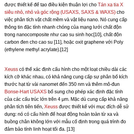
được thiết kế để tạo điều kiện thuận lợi cho
Tán xạ tia X
siêu nhỏ, nhỏ và góc rộng (USAXS, SAXS & WAXS)
cho
việc phân tích vật chất mềm và vật liệu nano. Nó cung cấp
thông tin đặc tính nhanh chóng của mạng lưới chất độn
trong nanocomposite như cao su sinh học[10], chất độn
carbon đen cho cao su [11], hoặc oxit graphene với Poly
(ethylene methyl acrylate).[12]
Xeuss
có thể xác định cấu hình cho một loạt chiều dài các
kích cỡ khác nhau, có khả năng cung cấp sự phân bố kích
thước hạt từ vài nanomet đến 350 nm và thêm mô-đun
Bonse-Hart USAXS
bổ sung cho phép xác định đặc tính
của các cấu trúc lớn trên 4 μm. Mặc dù cung cấp khả năng
phân tích tiên tiến,
Xeuss
được thiết kế với mục đích dễ sử
dụng: nó có cấu hình để hoạt động hoàn toàn từ xa và
buồng chân không lớn với mẫu cố định trong quá trình đo
đảm bảo tính linh hoạt tối đa. [13]