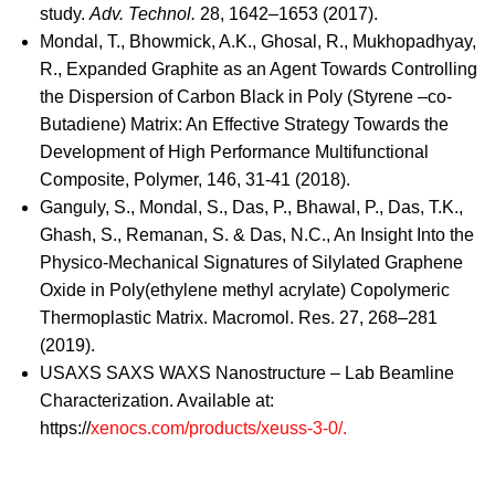
study.
Adv. Technol.
28, 1642–1653 (2017).
Mondal, T., Bhowmick, A.K., Ghosal, R., Mukhopadhyay,
R., Expanded Graphite as an Agent Towards Controlling
the Dispersion of Carbon Black in Poly (Styrene –co-
Butadiene) Matrix: An Effective Strategy Towards the
Development of High Performance Multifunctional
Composite, Polymer, 146, 31-41 (2018).
Ganguly, S., Mondal, S., Das, P., Bhawal, P., Das, T.K.,
Ghash, S., Remanan, S. & Das, N.C., An Insight Into the
Physico-Mechanical Signatures of Silylated Graphene
Oxide in Poly(ethylene methyl acrylate) Copolymeric
Thermoplastic Matrix. Macromol. Res. 27, 268–281
(2019).
USAXS SAXS WAXS Nanostructure – Lab Beamline
Characterization. Available at:
https://
xenocs.com/products/xeuss-3-0/.