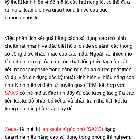
kỹ thuật kính hiển vi để mô tả các hạt riêng lẻ, có thể đưa
ra mô tả toàn diện và giàu thông tin về cấu trúc
nanocomposite.
Việc phân tích kết quả bằng cách sử dụng các mô hình
chuẩn rất nhanh và đặc biệt hữu ích để so sánh các thông
số công thức khác nhau của các mẫu. Ngoài ra, nhiều mô
hình định lượng của cấu trúc chất độn phức tạp của vật
liệu nanocomposite trong công nghiệp đã được phát triển.
Ví dụ, việc sử dụng các kỹ thuật kính hiển vi hiệu năng cao
như Kính hiển vi điện tử truyền qua (TEM) kết hợp với
SAXS
có thể mô tả đặc tính đầy đủ các tương tác giữa các
liên kết tụ, độ phân bố kết tụ và phần trăm thể tích kết tụ
trong cấu trúc phân cấp đầy đủ.
Xeuss
là thiết bị
tán xạ tia X góc nhỏ (SAXS)
dạng
beamline hiệu năng cao sử dụng trong phòng thí nghiệm,