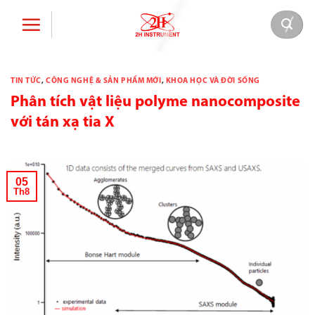
Bỏ
qua
nội
dung
TIN TỨC
,
CÔNG NGHỆ & SẢN PHẨM MỚI
,
KHOA HỌC VÀ ĐỜI SỐNG
Phân tích vật liệu polyme nanocomposite
với tán xạ tia X
05
Th8