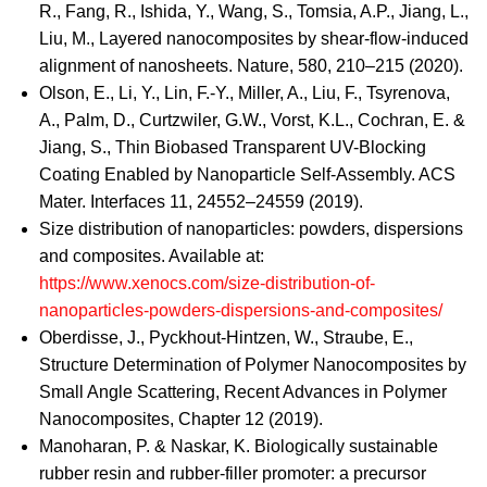
R., Fang, R., Ishida, Y., Wang, S., Tomsia, A.P., Jiang, L.,
Liu, M., Layered nanocomposites by shear-flow-induced
alignment of nanosheets. Nature, 580, 210–215 (2020).
Olson, E., Li, Y., Lin, F.-Y., Miller, A., Liu, F., Tsyrenova,
A., Palm, D., Curtzwiler, G.W., Vorst, K.L., Cochran, E. &
Jiang, S., Thin Biobased Transparent UV-Blocking
Coating Enabled by Nanoparticle Self-Assembly. ACS
Mater. Interfaces 11, 24552–24559 (2019).
Size distribution of nanoparticles: powders, dispersions
and composites. Available at:
https://www.xenocs.com/size-distribution-of-
nanoparticles-powders-dispersions-and-composites/
Oberdisse, J., Pyckhout-Hintzen, W., Straube, E.,
Structure Determination of Polymer Nanocomposites by
Small Angle Scattering, Recent Advances in Polymer
Nanocomposites, Chapter 12 (2019).
Manoharan, P. & Naskar, K. Biologically sustainable
rubber resin and rubber-filler promoter: a precursor