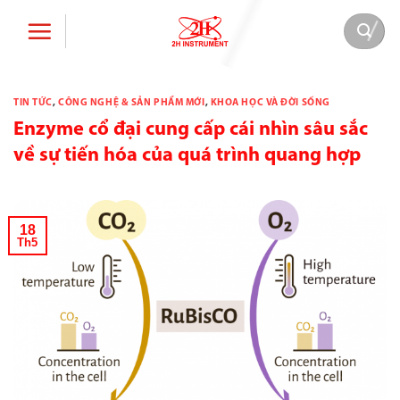
Bỏ
qua
nội
dung
TIN TỨC
,
CÔNG NGHỆ & SẢN PHẨM MỚI
,
KHOA HỌC VÀ ĐỜI SỐNG
Enzyme cổ đại cung cấp cái nhìn sâu sắc
về sự tiến hóa của quá trình quang hợp
18
Th5