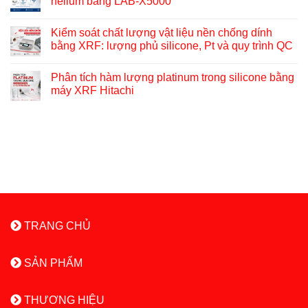
helium bằng LAB-X5000
Kiểm soát chất lượng vật liệu nền chống dính
bằng XRF: lượng phủ silicone, Pt và quy trình QC
Phân tích hàm lượng platinum trong silicone bằng
máy XRF Hitachi
TRANG CHỦ
SẢN PHẨM
THƯƠNG HIỆU