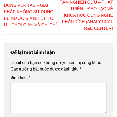
TÂM NGHIÊN CỨU – PHÁT
DÒNG VERITAS – GIẢI
TRIỂN – ĐÀO TẠO VỀ
PHÁP KHÔNG SỬ DỤNG
KHOA HỌC CÔNG NGHỆ
BỂ NƯỚC GIA NHIỆT, TỐI
PHÂN TÍCH (ANALYTICAL
ƯU THỜI GIAN VÀ CHI PHÍ
R&E CENTER)
Để lại một bình luận
Email của bạn sẽ không được hiển thị công khai.
Các trường bắt buộc được đánh dấu
*
Bình luận
*