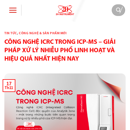
Bỏ
qua
nội
dung
TIN TỨC
,
CÔNG NGHỆ & SẢN PHẨM MỚI
CÔNG NGHỆ ICRC TRONG ICP-MS – GIẢI
PHÁP XỬ LÝ NHIỄU PHỔ LINH HOẠT VÀ
HIỆU QUẢ NHẤT HIỆN NAY
17
Th11