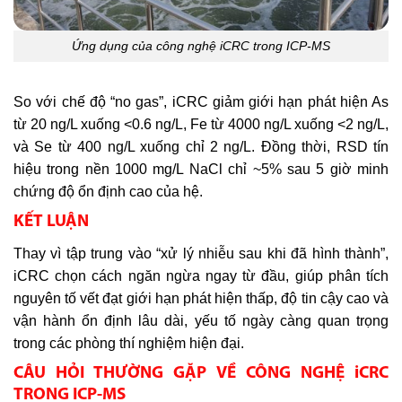
Ứng dụng của công nghệ iCRC trong ICP-MS
So với chế độ “no gas”, iCRC giảm giới hạn phát hiện As
từ 20 ng/L xuống <0.6 ng/L, Fe từ 4000 ng/L xuống <2 ng/L,
và Se từ 400 ng/L xuống chỉ 2 ng/L. Đồng thời, RSD tín
hiệu trong nền 1000 mg/L NaCl chỉ ~5% sau 5 giờ minh
chứng độ ổn định cao của hệ.
KẾT LUẬN
Thay vì tập trung vào “xử lý nhiễu sau khi đã hình thành”,
iCRC chọn cách ngăn ngừa ngay từ đầu, giúp phân tích
nguyên tố vết đạt giới hạn phát hiện thấp, độ tin cậy cao và
vận hành ổn định lâu dài, yếu tố ngày càng quan trọng
trong các phòng thí nghiệm hiện đại.
CÂU HỎI THƯỜNG GẶP VỀ CÔNG NGHỆ iCRC
TRONG ICP-MS