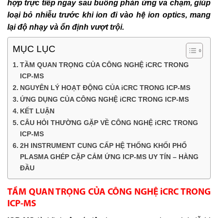
hợp trực tiếp ngay sau buồng phản ứng va chạm, giúp
loại bỏ nhiễu trước khi ion đi vào hệ ion optics, mang
lại độ nhạy và ổn định vượt trội.
MỤC LỤC
TẦM QUAN TRỌNG CỦA CÔNG NGHỆ iCRC TRONG
ICP-MS
NGUYÊN LÝ HOẠT ĐỘNG CỦA iCRC TRONG ICP-MS
ỨNG DỤNG CỦA CÔNG NGHỆ iCRC TRONG ICP-MS
KẾT LUẬN
CÂU HỎI THƯỜNG GẶP VỀ CÔNG NGHỆ iCRC TRONG
ICP-MS
2H INSTRUMENT CUNG CẤP HỆ THỐNG KHỐI PHỔ
PLASMA GHÉP CẶP CẢM ỨNG ICP-MS UY TÍN – HÀNG
ĐẦU
TẦM QUAN TRỌNG CỦA CÔNG NGHỆ iCRC TRONG
ICP-MS