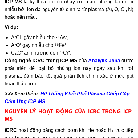
ICP-MS
là kỹ thuật có độ nhạy cực cao, nhưng lại dễ bị
nhiễu bởi ion đa nguyên tử sinh ra từ plasma (Ar, O, Cl, N)
hoặc nền mẫu.
Ví dụ
:
ArCl⁺ gây nhiễu cho ⁷⁵As⁺,
ArO⁺ gây nhiễu cho ⁵⁶Fe⁺,
CaO⁺ ảnh hưởng đến ⁵²Cr⁺.
Công nghệ iCRC trong ICP-MS
của
Analytik Jena
được
phát triển để loại bỏ những ion này ngay sau khi rời
plasma, đảm bảo kết quả phân tích chính xác ở mức ppt
hoặc thấp hơn.
>>> Xem thêm:
Hệ Thống Khối Phổ Plasma Ghép Cặp
Cảm Ứng ICP-MS
NGUYÊN LÝ HOẠT ĐỘNG CỦA iCRC TRONG ICP-
MS
iCRC
hoạt động bằng cách bơm khí He hoặc H₂ trực tiếp
qua buồng tích hợp va chạm phản ứng, tại nơi mật độ