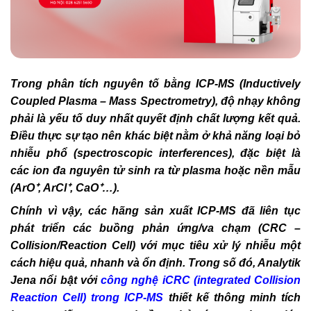
Trong phân tích nguyên tố bằng ICP-MS (Inductively
Coupled Plasma – Mass Spectrometry), độ nhạy không
phải là yếu tố duy nhất quyết định chất lượng kết quả.
Điều thực sự tạo nên khác biệt nằm ở khả năng loại bỏ
nhiễu phổ (spectroscopic interferences), đặc biệt là
các ion đa nguyên tử sinh ra từ plasma hoặc nền mẫu
(ArO⁺, ArCl⁺, CaO⁺…).
Chính vì vậy, các hãng sản xuất ICP-MS đã liên tục
phát triển các buồng phản ứng/va chạm (CRC –
Collision/Reaction Cell) với mục tiêu xử lý nhiễu một
cách hiệu quả, nhanh và ổn định. Trong số đó, Analytik
Jena nổi bật với
công nghệ iCRC (integrated Collision
Reaction Cell) trong ICP-MS
thiết kế thông minh tích