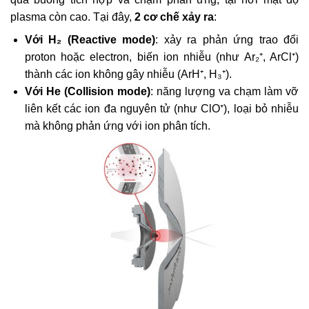
plasma còn cao. Tại đây,
2 cơ chế xảy ra
:
Với H₂ (Reactive mode)
: xảy ra phản ứng trao đổi
proton hoặc electron, biến ion nhiễu (như Ar₂⁺, ArCl⁺)
thành các ion không gây nhiễu (ArH⁺, H₃⁺).
Với He (Collision mode)
: năng lượng va chạm làm vỡ
liên kết các ion đa nguyên tử (như ClO⁺), loại bỏ nhiễu
mà không phản ứng với ion phân tích.