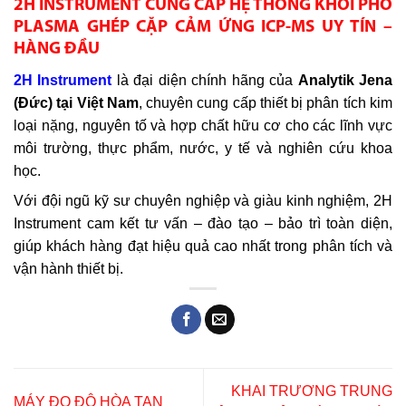
2H INSTRUMENT CUNG CẤP HỆ THỐNG KHỐI PHỔ
PLASMA GHÉP CẶP CẢM ỨNG ICP-MS UY TÍN –
HÀNG ĐẦU
2H Instrument
là đại diện chính hãng của
Analytik Jena
(Đức) tại Việt Nam
, chuyên cung cấp thiết bị phân tích kim
loại nặng, nguyên tố và hợp chất hữu cơ cho các lĩnh vực
môi trường, thực phẩm, nước, y tế và nghiên cứu khoa
học.
Với đội ngũ kỹ sư chuyên nghiệp và giàu kinh nghiệm, 2H
Instrument cam kết tư vấn – đào tạo – bảo trì toàn diện,
giúp khách hàng đạt hiệu quả cao nhất trong phân tích và
vận hành thiết bị.
KHAI TRƯƠNG TRUNG
MÁY ĐO ĐỘ HÒA TAN