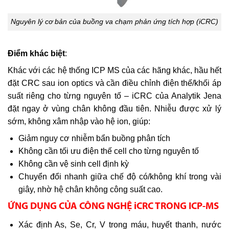
Nguyên lý cơ bản của buồng va chạm phản ứng tích hợp (iCRC)
Điểm khác biệt
:
Khác với các hệ thống ICP MS của các hãng khác, hầu hết
đặt CRC sau ion optics và cần điều chỉnh điện thế/khối áp
suất riêng cho từng nguyên tố – iCRC của Analytik Jena
đặt ngay ở vùng chân không đầu tiên. Nhiễu được xử lý
sớm, không xâm nhập vào hệ ion, giúp:
Giảm nguy cơ nhiễm bẩn buồng phân tích
Không cần tối ưu điện thế cell cho từng nguyên tố
Không cần vệ sinh cell định kỳ
Chuyển đổi nhanh giữa chế độ có/không khí trong vài
giây, nhờ hệ chân không công suất cao.
ỨNG DỤNG CỦA CÔNG NGHỆ iCRC TRONG ICP-MS
Xác định As, Se, Cr, V trong máu, huyết thanh, nước