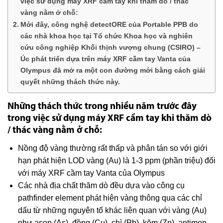
việc sử dụng máy XRF cầm tay khi thăm dò / thác
vàng nằm ở chỗ:
Mới đây, công nghệ detectORE của Portable PPB do
các nhà khoa học tại Tổ chức Khoa học và nghiên
cứu công nghiệp Khối thịnh vượng chung (CSIRO) –
Úc phát triển dựa trên máy XRF cầm tay Vanta của
Olympus đã mở ra một con đường mới bằng cách giải
quyết những thách thức này.
Những thách thức trong nhiều năm trước đây
trong việc sử dụng máy XRF cầm tay khi thăm dò
/ thác vàng nằm ở chỗ:
Nồng độ vàng thường rất thấp và phân tán so với giới
hạn phát hiện LOD vàng (Au) là 1-3 ppm (phần triệu) đối
với máy XRF cầm tay Vanta của Olympus
Các nhà địa chất thăm dò đều dựa vào công cụ
pathfinder element phát hiện vàng thông qua các chỉ
dấu từ những nguyên tố khác liên quan với vàng (Au)
như asen (As), đồng (Cu), chì (Pb), kẽm (Zn), antimon