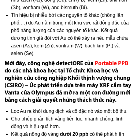
(Sb), vonfram (W), and bismuth (Bi).
Tín hiệu bị nhiễu bởi các nguyên tố khác (chồng lấn
phổ,…) do Au nằm trong một khu vực rất đông đúc của
phổ năng lượng của các nguyên tố khác. Kết quả
dương tính giả đối với Au có thể xảy ra nếu mẫu chứa
asen (As), kẽm (Zn), vonfram (W), bạch kim (Pt) và
selen (Se).
Mới đây, công nghệ detectORE của
Portable PPB
do các nhà khoa học tại Tổ chức Khoa học và
nghiên cứu công nghiệp Khối thịnh vượng chung
(CSIRO) – Úc phát triển dựa trên máy XRF cầm tay
Vanta của Olympus đã mở ra một con đường mới
bằng cách giải quyết những thách thức này.
Lọc Au ra khỏi dung dịch và cô đặc nó vào một bộ thu.
Cho phép phân tích vàng liên tục, nhanh chóng, linh
động và hiệu quả hơn.
Kết quả nồng độ vàng
dưới 20 ppb
có thể phát hiện