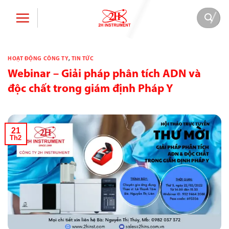
Bỏ
qua
nội
dung
HOẠT ĐỘNG CÔNG TY
,
TIN TỨC
Webinar – Giải pháp phân tích ADN và
độc chất trong giám định Pháp Y
21
Th2