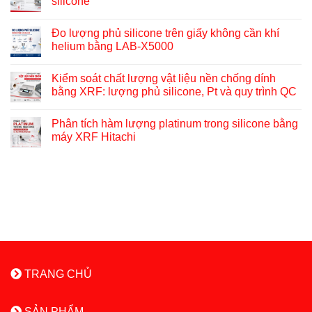
silicone
Đo lượng phủ silicone trên giấy không cần khí
helium bằng LAB-X5000
Kiểm soát chất lượng vật liệu nền chống dính
bằng XRF: lượng phủ silicone, Pt và quy trình QC
Phân tích hàm lượng platinum trong silicone bằng
máy XRF Hitachi
TRANG CHỦ
SẢN PHẨM