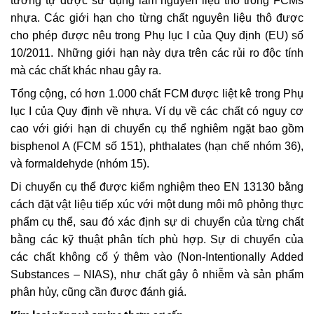
tương tự được sử dụng làm nguyên liệu thô trong FCMs
nhựa. Các giới hạn cho từng chất nguyên liệu thô được
cho phép được nêu trong Phụ lục I của Quy định (EU) số
10/2011. Những giới hạn này dựa trên các rủi ro độc tính
mà các chất khác nhau gây ra.
Tổng cộng, có hơn 1.000 chất FCM được liệt kê trong Phụ
lục I của Quy định về nhựa. Ví dụ về các chất có nguy cơ
cao với giới hạn di chuyển cụ thể nghiêm ngặt bao gồm
bisphenol A (FCM số 151), phthalates (hạn chế nhóm 36),
và formaldehyde (nhóm 15).
Di chuyển cụ thể được kiểm nghiệm theo EN 13130 bằng
cách đặt vật liệu tiếp xúc với một dung môi mô phỏng thực
phẩm cụ thể, sau đó xác định sự di chuyển của từng chất
bằng các kỹ thuật phân tích phù hợp. Sự di chuyển của
các chất không cố ý thêm vào (Non-Intentionally Added
Substances – NIAS), như chất gây ô nhiễm và sản phẩm
phân hủy, cũng cần được đánh giá.