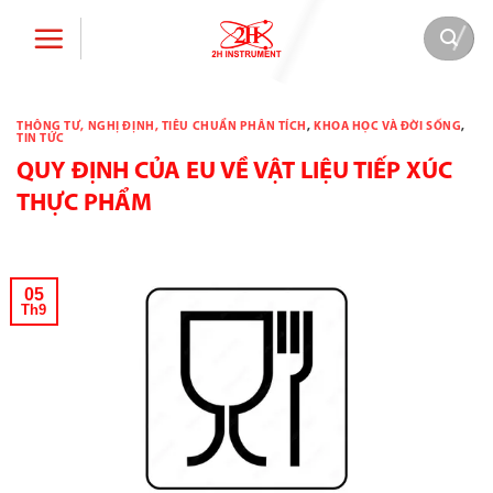
Bỏ
qua
nội
dung
THÔNG TƯ, NGHỊ ĐỊNH, TIÊU CHUẨN PHÂN TÍCH
,
KHOA HỌC VÀ ĐỜI SỐNG
,
TIN TỨC
QUY ĐỊNH CỦA EU VỀ VẬT LIỆU TIẾP XÚC
THỰC PHẨM
05
Th9