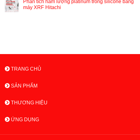
Phân tích hàm lượng platinum trong silicone bằng
máy XRF Hitachi
TRANG CHỦ
SẢN PHẨM
THƯƠNG HIỆU
ỨNG DỤNG