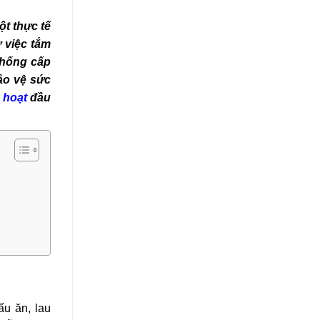
ột thực tế
 việc tắm
thống cấp
ảo vệ sức
 hoạt
đầu
ấu ăn, lau