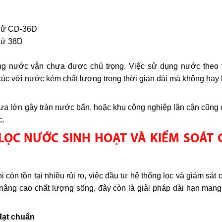
thử CD-36D
thử 38D
ợng nước vẫn chưa được chú trọng. Việc sử dụng nước theo 
 xúc với nước kém chất lượng trong thời gian dài mà không hay b
mưa lớn gây tràn nước bẩn, hoặc khu công nghiệp lân cận cũng 
c.
G LỌC NƯỚC SINH HOẠT VÀ
KIỂM SOÁT 
 còn tồn tại nhiều rủi ro, việc đầu tư hệ thống lọc và giám sát
nâng cao chất lượng sống, đây còn là giải pháp dài hạn mang l
đạt chuẩn