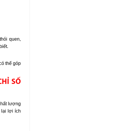
thói quen,
iết.
có thể góp
CHỈ SỐ
 chất lượng
ại lợi ích