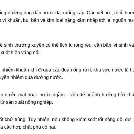
ống đường ống dẫn nước đã xuống cấp. Các vết nứt, rò rỉ, hoe
 vi khuẩn, bụi bẩn và kim loại nặng xâm nhập trở lại nguồn n
inh thường xuyên có thể tích tụ rong rêu, cặn bẩn, vi sinh v
xuất hiện váng nổi.
 nhiễm khuẩn khi đi qua các đoạn ống rò rỉ, khu vực nước tù h
truyền nhiễm qua đường nước.
ào nước mặt hoặc nước ngầm – vốn dễ bị ảnh hưởng bởi chất
 từ sản xuất nông nghiệp.
 khử trùng. Tuy nhiên, nếu không kiểm soát tốt nồng độ, dư
ra các hợp chất phụ có hại.