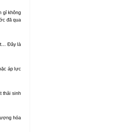
n gỉ không
ước đã qua
ật… Đây là
oặc áp lực
 thải sinh
 lượng hóa