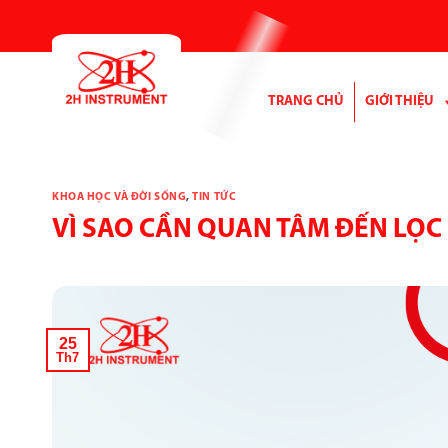
Bỏ
qua
nội
dung
TRANG CHỦ
GIỚI THIỆU
KHOA HỌC VÀ ĐỜI SỐNG
,
TIN TỨC
VÌ SAO CẦN QUAN TÂM ĐẾN LỌC
25
Th7