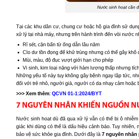
Nước sinh hoạt cần đ
Tại các khu dân cư, chung cư hoặc hộ gia đình sử dụ
xử lý tại nhà máy, nhưng trên hành trình đến vòi nước n
Rỉ sét, cặn bẩn từ ống dẫn lâu năm
Clo dư tồn đọng để khử trùng nhưng có thể gây khô 
Mùi, màu, độ đục vượt giới hạn cho phép
Vi sinh, kim loại nặng với hàm lượng thấp nhưng tích 
Những yếu tố này tuy không gây bệnh ngay lập tức, như
đối với trẻ nhỏ, người già, người có da nhạy cảm hoặc 
>>> Xem thêm
:
QCVN 01-1:2024/BYT
7 NGUYÊN NHÂN KHIẾN NGUỒN NƯ
Nước sinh hoạt dù đã qua xử lý vẫn có thể bị ô nhiễm
giác khi dùng có thể là dấu hiệu cảnh báo. Tuy nhiên,
bảo vệ sức khỏe gia đình. Dưới đây là
7 nguyên nhân 