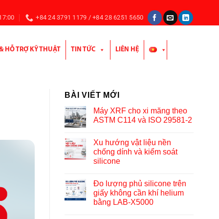
 17:00
+84 24 3791 1179 / +84 28 6251 5650
 & HỖ TRỢ KỸ THUẬT
TIN TỨC
LIÊN HỆ
BÀI VIẾT MỚI
Máy XRF cho xi măng theo
ASTM C114 và ISO 29581-2
Xu hướng vật liệu nền
chống dính và kiểm soát
silicone
Đo lượng phủ silicone trên
giấy không cần khí helium
bằng LAB-X5000