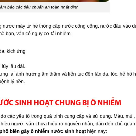
ảm bảo các tiêu chuẩn an toàn nhất định
ng nước máy từ hệ thống cấp nước công cộng, nước đầu vào 
hà bạn, vẫn có nguy cơ tái nhiễm:
da, kích ứng
lũy lâu dài.
ng lại ảnh hưởng âm thầm và liên tục đến làn da, tóc, hệ hô h
bệnh lý nền.
ỚC SINH HOẠT CHUNG BỊ Ô NHIỄM
 do các yếu tố trong quá trình cung cấp và sử dụng. Màu, mùi
 nhiều người vẫn chưa hiểu rõ nguyên nhân, dẫn đến chủ quan 
phổ biến gây ô nhiễm nước sinh hoạt
hiện nay: