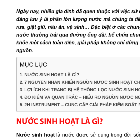
Ngày nay, nhiều gia đình đã quen thuộc với việc sử
đáng lưu ý là phần lớn lượng nước mà chúng ta ti
rửa, giặt giũ, nấu ăn, vệ sinh… Đặc biệt ở các ch
nước thường trải qua đường ống dài, bể chứa chun
khỏe một cách toàn diện, giải pháp không chỉ dừng
nguồn.
MỤC LỤC
NƯỚC SINH HOẠT LÀ GÌ?
7 NGUYÊN NHÂN KHIẾN NGUỒN NƯỚC SINH HOẠT CH
LỢI ÍCH KHI TRANG BỊ HỆ THỐNG LỌC NƯỚC SINH H
ĐO KIỂM VÀ QUAN TRẮC – HIỂU RÕ NGUỒN NƯỚC N
2H INSTRUMENT – CUNG CẤP GIẢI PHÁP KIỂM SOÁT
NƯỚC SINH HOẠT LÀ GÌ?
Nước sinh hoạt
là nước được sử dụng trong đời sống