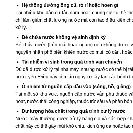
Hệ thống đường ống cũ, rò rỉ hoặc hoen gỉ
Tại nhiều khu dân cư lâu năm hoặc chung cư cũ, hệ th
chỉ làm giảm chất lượng nước mà còn tạo điều kiện cho
xử lý.
Bể chứa nước không vệ sinh định kỳ
Bể chứa nước (trên mái hoặc ngầm) nếu không được vệ s
nguyên nhân phổ biến khiến nước có mùi, có cặn, hoặc 
Tái nhiễm vi sinh trong quá trình vận chuyển
Dù đã được xử lý tại nhà máy, nhưng nước có thể bị tái
nước yếu. Điều này tiềm ẩn nguy cơ lây lan các bệnh 
Ô nhiễm từ nguồn cấp đầu vào (sông, hồ, giếng)
Tại một số khu vực, nguồn cấp nước vẫn phụ thuộc v
hoạt, nước thải công nghiệp, thuốc trừ sâu và phân bón
Dư lượng hóa chất trong quá trình xử lý nước
Nước máy thường được xử lý bằng clo và các hợp chất
chất này có thể gây mùi khó chịu, kích ứng da hoặc tạo 