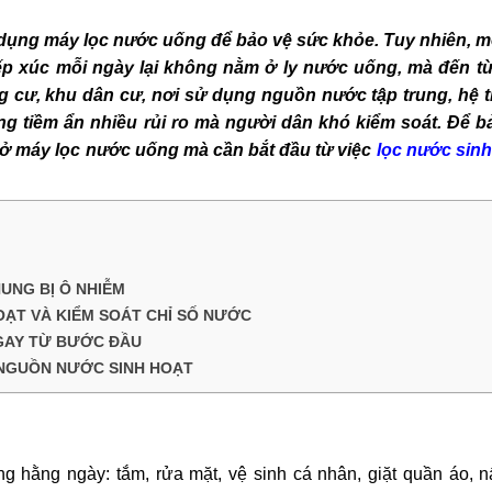
 dụng máy lọc nước uống để bảo vệ sức khỏe. Tuy nhiên, m
ếp xúc mỗi ngày lại không nằm ở ly nước uống, mà đến từ
ung cư, khu dân cư, nơi sử dụng nguồn nước tập trung, hệ 
g tiềm ẩn nhiều rủi ro mà người dân khó kiểm soát.
Để b
 ở máy lọc nước uống mà cần bắt đầu từ việc
lọc nước sinh
UNG BỊ Ô NHIỄM
OẠT VÀ KIỂM SOÁT CHỈ SỐ NƯỚC
GAY TỪ BƯỚC ĐẦU
 NGUỒN NƯỚC SINH HOẠT
 hằng ngày: tắm, rửa mặt, vệ sinh cá nhân, giặt quần áo, n