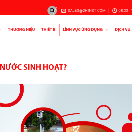
SALES@2HINST.COM
08:00 -
THƯƠNG HIỆU
THIẾT BỊ
LĨNH VỰC ỨNG DỤNG
DỊCH VỤ
 NƯỚC SINH HOẠT?