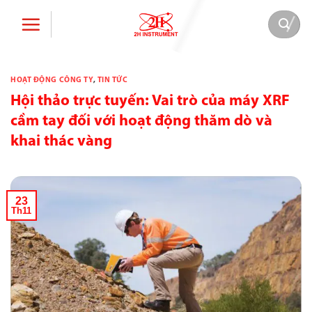
Bỏ
qua
nội
dung
HOẠT ĐỘNG CÔNG TY
,
TIN TỨC
Hội thảo trực tuyến: Vai trò của máy XRF
cầm tay đối với hoạt động thăm dò và
khai thác vàng
23
Th11