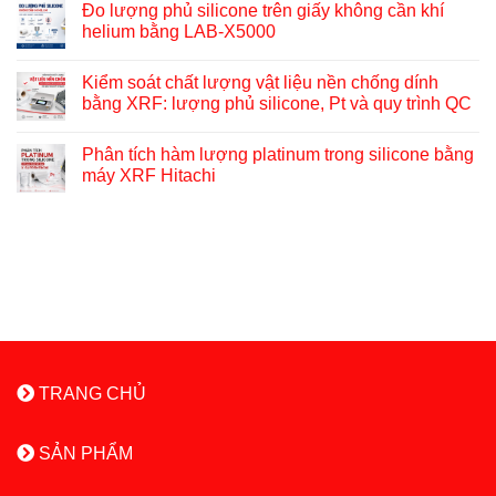
Đo lượng phủ silicone trên giấy không cần khí
helium bằng LAB-X5000
Kiểm soát chất lượng vật liệu nền chống dính
bằng XRF: lượng phủ silicone, Pt và quy trình QC
Phân tích hàm lượng platinum trong silicone bằng
máy XRF Hitachi
TRANG CHỦ
SẢN PHẨM