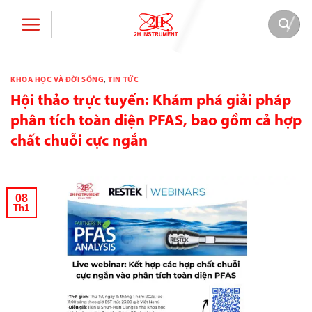
Bỏ
qua
nội
dung
KHOA HỌC VÀ ĐỜI SỐNG
,
TIN TỨC
Hội thảo trực tuyến: Khám phá giải pháp
phân tích toàn diện PFAS, bao gồm cả hợp
chất chuỗi cực ngắn
08
Th1