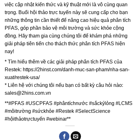
việc cập nhật kiến thức và kỹ thuật mới là vô cùng quan
trọng. Buổi hội thảo trực tuyến này sẽ cung cấp cho bạn
những thông tin cần thiết để nâng cao hiệu quả phân tích
PFAS, góp phần bảo vệ môi trường và sức khỏe cộng
đồng. Hãy tham gia cùng chúng tôi để khám phá những
giải pháp tiên tiến cho thách thức phân tích PFAS hiện
nay!
* Tìm hiểu thêm về các giải pháp phân tích PFAS của
Restek: https://2hinst.com/danh-muc-san-pham/nha-san-
xuat/restek-usa/
* Liên hệ với chúng tôi nếu bạn có bất kỳ câu hỏi nào:
sales@2hins.com.vn
**#PFAS #USCPFAS #phântíchnước #sắckýlỏng #LCMS
#môitrường #sứckhỏe #Restek #SelectScience
#hộithảotrựctuyến #webinar**