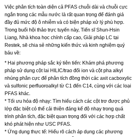
Việc phân tích toàn diện cả PFAS chuỗi dài và chuỗi cực
ngắn trong các mẫu nước là rất quan trọng để đánh giá
đầy đủ mức độ ô nhiễm và có biện pháp xử lý phù hợp.
Trong buổi hội thảo trực tuyến này, Tiến sĩ Shun-Hsin
Liang, Nhà khoa học chính cấp cao, Giải pháp LC tại
Restek, sẽ chia sẻ những kiến thức và kinh nghiệm quý
báu về:
* Hai phương pháp sắc ký tiên tiến: Khám phá phương
pháp sử dụng cột lai HILIC/trao đổi ion và cột pha alkyl
nhúng phân cực để phân tích đồng thời các axit cacboxylic
và sulfonic perfluoroalkyl từ C1 đến C14, cùng với các loại
PFAS khác.
* Tối ưu hóa độ nhạy: Tìm hiểu cách các cột trơ được phủ
lớp đặc biệt có thể cải thiện đáng kể độ nhạy trong quá
trình phân tích, đặc biệt quan trọng đối với các hợp chất
khó phát hiện như USC PFAS.
* Ứng dụng thực tế: Hiểu rõ cách áp dụng các phương