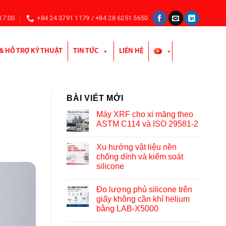
 17:00
+84 24 3791 1179 / +84 28 6251 5650
 & HỖ TRỢ KỸ THUẬT
TIN TỨC
LIÊN HỆ
BÀI VIẾT MỚI
Máy XRF cho xi măng theo
ASTM C114 và ISO 29581-2
Xu hướng vật liệu nền
chống dính và kiểm soát
silicone
Đo lượng phủ silicone trên
giấy không cần khí helium
bằng LAB-X5000