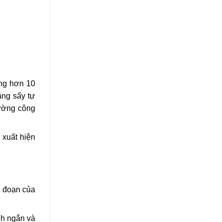
ong hơn 10
ăng sấy tự
rường công
 xuất hiện
i đoạn của
nh ngắn và