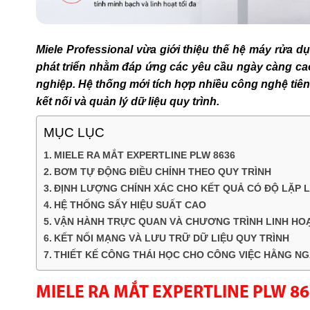
Miele Professional vừa giới thiệu thế hệ máy rửa 
phát triển nhằm đáp ứng các yêu cầu ngày càng ca
nghiệp. Hệ thống mới tích hợp nhiều công nghệ tiên
kết nối và quản lý dữ liệu quy trình.
MỤC LỤC
MIELE RA MẮT EXPERTLINE PLW 8636
BƠM TỰ ĐỘNG ĐIỀU CHỈNH THEO QUY TRÌNH
ĐỊNH LƯỢNG CHÍNH XÁC CHO KẾT QUẢ CÓ ĐỘ LẶP L
HỆ THỐNG SẤY HIỆU SUẤT CAO
VẬN HÀNH TRỰC QUAN VÀ CHƯƠNG TRÌNH LINH HO
KẾT NỐI MẠNG VÀ LƯU TRỮ DỮ LIỆU QUY TRÌNH
THIẾT KẾ CÔNG THÁI HỌC CHO CÔNG VIỆC HẰNG N
MIELE RA MẮT EXPERTLINE PLW 8