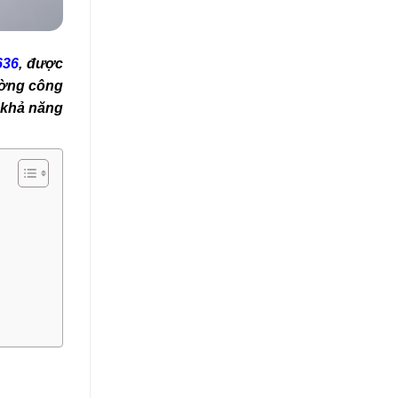
636
, được
ường công
n khả năng