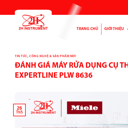
Bỏ
qua
nội
dung
TRANG CHỦ
GIỚI THIỆU
TIN TỨC
,
CÔNG NGHỆ & SẢN PHẨM MỚI
ĐÁNH GIÁ MÁY RỬA DỤNG CỤ TH
EXPERTLINE PLW 8636
26
Th5