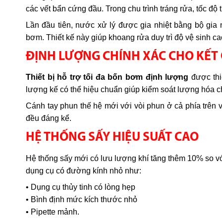
các vết bẩn cứng đầu. Trong chu trình tráng rửa, tốc đ
Lần đầu tiên, nước xử lý được gia nhiệt bằng bộ gia nh
bơm. Thiết kế này giúp khoang rửa duy trì độ vệ sinh c
ĐỊNH LƯỢNG CHÍNH XÁC CHO KẾT 
Thiết bị hỗ trợ tối đa bốn bơm định lượng
được thi
lượng kế có thể hiệu chuẩn giúp kiểm soát lượng hóa ch
Cánh tay phun thế hệ mới với vòi phun ở cả phía trên
đều đáng kể.
HỆ THỐNG SẤY HIỆU SUẤT CAO
Hệ thống sấy mới có lưu lượng khí tăng thêm 10% so vớ
dụng cụ có đường kính nhỏ như:
• Dụng cụ thủy tinh có lòng hẹp
• Bình định mức kích thước nhỏ
• Pipette mảnh.