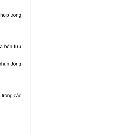
 hợp trong
đa bốn lưu
 phun đồng
 trong các