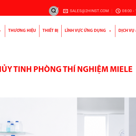
SALES@2HINST.COM
08:00 -
THƯƠNG HIỆU
THIẾT BỊ
LĨNH VỰC ỨNG DỤNG
DỊCH VỤ
ỦY TINH PHÒNG THÍ NGHIỆM MIELE