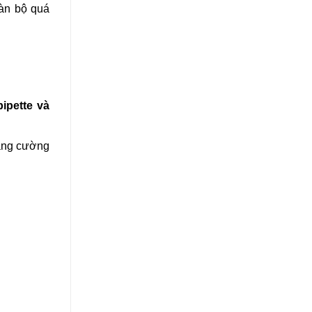
oàn bộ quá
ipette và
tăng cường