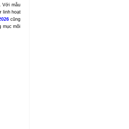
t. Với mẫu
 linh hoạt
2026
cũng
ng mục môi