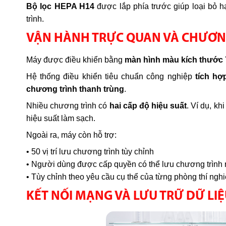
Bộ lọc HEPA H14
được lắp phía trước giúp loại bỏ h
trình.
VẬN HÀNH TRỰC QUAN VÀ CHƯƠNG
Máy được điều khiển bằng
màn hình màu kích thước 
Hệ thống điều khiển tiêu chuẩn công nghiệp
tích hợ
chương trình thanh trùng
.
Nhiều chương trình có
hai cấp độ hiệu suất
. Ví dụ, k
hiệu suất làm sạch.
Ngoài ra, máy còn hỗ trợ:
• 50 vị trí lưu chương trình tùy chỉnh
• Người dùng được cấp quyền có thể lưu chương trình 
• Tùy chỉnh theo yêu cầu cụ thể của từng phòng thí ngh
KẾT NỐI MẠNG VÀ LƯU TRỮ DỮ LIỆ