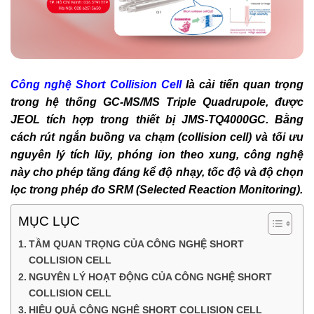
Công nghệ Short Collision Cell
là cải tiến quan trọng
trong hệ thống GC-MS/MS Triple Quadrupole, được
JEOL tích hợp trong thiết bị JMS-TQ4000GC. Bằng
cách rút ngắn buồng va chạm (collision cell) và tối ưu
nguyên lý tích lũy, phóng ion theo xung, công nghệ
này cho phép tăng đáng kể độ nhạy, tốc độ và độ chọn
lọc trong phép đo SRM (Selected Reaction Monitoring).
MỤC LỤC
TẦM QUAN TRỌNG CỦA CÔNG NGHỆ SHORT
COLLISION CELL
NGUYÊN LÝ HOẠT ĐỘNG CỦA CÔNG NGHỆ SHORT
COLLISION CELL
HIỆU QUẢ CÔNG NGHỆ SHORT COLLISION CELL