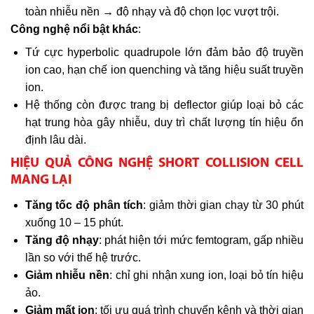
toàn nhiễu nền → độ nhạy và độ chọn lọc vượt trội.
Công nghệ nổi bật khác
:
Tứ cực hyperbolic quadrupole lớn đảm bảo độ truyền
ion cao, hạn chế ion quenching và tăng hiệu suất truyền
ion.
Hệ thống còn được trang bị deflector giúp loại bỏ các
hạt trung hòa gây nhiễu, duy trì chất lượng tín hiệu ổn
định lâu dài.
HIỆU QUẢ CÔNG NGHỆ SHORT COLLISION CELL
MANG LẠI
Tăng tốc độ phân tích
: giảm thời gian chạy từ 30 phút
xuống 10 – 15 phút.
Tăng độ nhạy
: phát hiện tới mức femtogram, gấp nhiều
lần so với thế hệ trước.
Giảm nhiễu nền
: chỉ ghi nhận xung ion, loại bỏ tín hiệu
ảo.
Giảm mất ion
: tối ưu quá trình chuyển kênh và thời gian