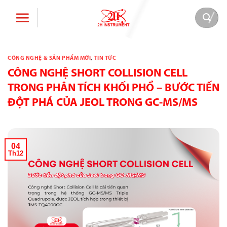
Bỏ
qua
nội
dung
CÔNG NGHỆ & SẢN PHẨM MỚI
,
TIN TỨC
CÔNG NGHỆ SHORT COLLISION CELL
TRONG PHÂN TÍCH KHỐI PHỔ – BƯỚC TIẾN
ĐỘT PHÁ CỦA JEOL TRONG GC-MS/MS
04
Th12