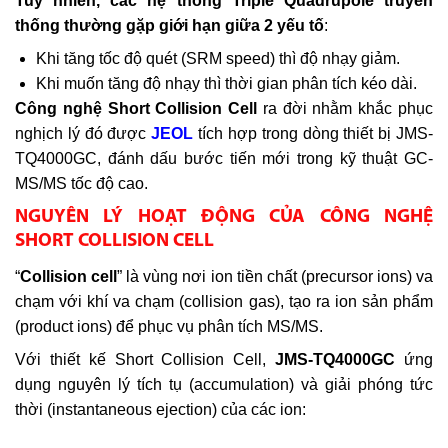
Tuy nhiên, các hệ thống Triple Quadrupole truyền
thống thường gặp giới hạn giữa 2 yếu tố
:
Khi tăng tốc độ quét (SRM speed) thì độ nhạy giảm.
Khi muốn tăng độ nhạy thì thời gian phân tích kéo dài.
Công nghệ Short Collision Cell
ra đời nhằm khắc phục
nghịch lý đó được
JEOL
tích hợp trong dòng thiết bị JMS-
TQ4000GC, đánh dấu bước tiến mới trong kỹ thuật GC-
MS/MS tốc độ cao.
NGUYÊN LÝ HOẠT ĐỘNG CỦA CÔNG NGHỆ
SHORT COLLISION CELL
“
Collision cell
” là vùng nơi ion tiền chất (precursor ions) va
chạm với khí va chạm (collision gas), tạo ra ion sản phẩm
(product ions) để phục vụ phân tích MS/MS.
Với thiết kế Short Collision Cell,
JMS-TQ4000GC
ứng
dụng nguyên lý tích tụ (accumulation) và giải phóng tức
thời (instantaneous ejection) của các ion: