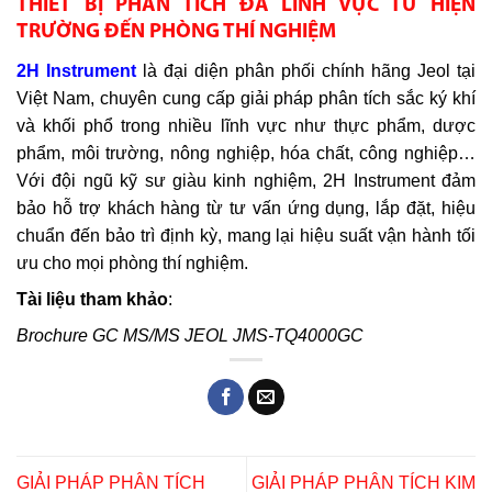
THIẾT BỊ PHÂN TÍCH ĐA LĨNH VỰC TỪ HIỆN
TRƯỜNG ĐẾN PHÒNG THÍ NGHIỆM
2H Instrument
là đại diện phân phối chính hãng Jeol tại
Việt Nam, chuyên cung cấp giải pháp phân tích sắc ký khí
và khối phổ trong nhiều lĩnh vực như thực phẩm, dược
phẩm, môi trường, nông nghiệp, hóa chất, công nghiệp…
Với đội ngũ kỹ sư giàu kinh nghiệm, 2H Instrument đảm
bảo hỗ trợ khách hàng từ tư vấn ứng dụng, lắp đặt, hiệu
chuẩn đến bảo trì định kỳ, mang lại hiệu suất vận hành tối
ưu cho mọi phòng thí nghiệm.
Tài liệu tham khảo
:
Brochure GC MS/MS JEOL JMS-TQ4000GC
GIẢI PHÁP PHÂN TÍCH
GIẢI PHÁP PHÂN TÍCH KIM