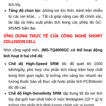
tích lũy.
Tăng độ chọn lọc
: phóng ion tức thời, tránh trộn nhiễu
từ các ion khác. → Tất cả giúp nâng cao độ chính xác,
tái lập và hiệu suất phân tích trong các phép đo GC-
MS/MS hiện đại.
ỨNG DỤNG THỰC TẾ CỦA CÔNG NGHỆ SHORT
COLLISION CELL
Nhờ công nghệ mới,
JMS-TQ4000GC có thể hoạt động
linh hoạt ở hai chế độ
:
Chế độ High-Speed SRM
: tốc độ quét tới 1000
kênh/giây, phù hợp cho phân tích hàng trăm hợp chất
trong thời gian ngắn, lý tưởng cho sàng lọc nhanh dư
lượng thuốc bảo vệ thực vật hoặc phân tích PCB/dioxin
tốc độ cao.
Chế độ High-Sensitivity SRM
: tập trung tối đa ion tích
lũy, đạt giới hạn phát hiện ở mức femtogram (10⁻¹⁵ g) lý
tưởng cho phân tích định lượng chính xác vi lượng.