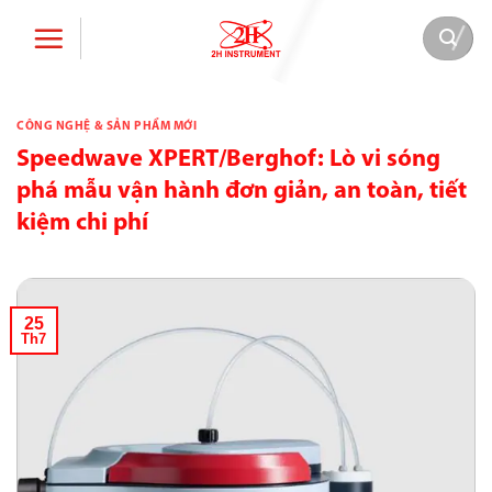
Bỏ
qua
nội
dung
CÔNG NGHỆ & SẢN PHẨM MỚI
Speedwave XPERT/Berghof: Lò vi sóng
phá mẫu vận hành đơn giản, an toàn, tiết
kiệm chi phí
25
Th7